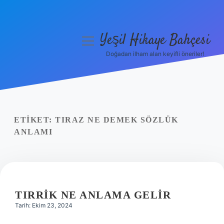
Yeşil Hikaye Bahçesi
menüyü
aç
Doğadan ilham alan keyifli öneriler!
Anasayfa
Gizlilik Politikası
Yasal Uyarı
ETIKET:
TIRAZ NE DEMEK SÖZLÜK
ANLAMI
Hakkımızda
TIRRIK NE ANLAMA GELIR
Tarih: Ekim 23, 2024