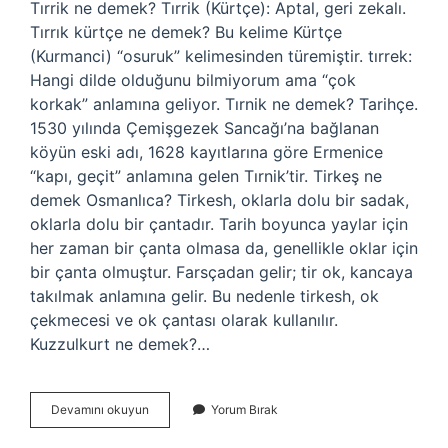
Tırrik ne demek? Tırrik (Kürtçe): Aptal, geri zekalı.
Tırrık kürtçe ne demek? Bu kelime Kürtçe
(Kurmanci) “osuruk” kelimesinden türemiştir. tırrek:
Hangi dilde olduğunu bilmiyorum ama “çok
korkak” anlamına geliyor. Tırnik ne demek? Tarihçe.
1530 yılında Çemişgezek Sancağı’na bağlanan
köyün eski adı, 1628 kayıtlarına göre Ermenice
“kapı, geçit” anlamına gelen Tırnik’tir. Tirkeş ne
demek Osmanlıca? Tirkesh, oklarla dolu bir sadak,
oklarla dolu bir çantadır. Tarih boyunca yaylar için
her zaman bir çanta olmasa da, genellikle oklar için
bir çanta olmuştur. Farsçadan gelir; tir ok, kancaya
takılmak anlamına gelir. Bu nedenle tirkesh, ok
çekmecesi ve ok çantası olarak kullanılır.
Kuzzulkurt ne demek?…
Tırrik
Devamını okuyun
Yorum Bırak
Ne
Anlama