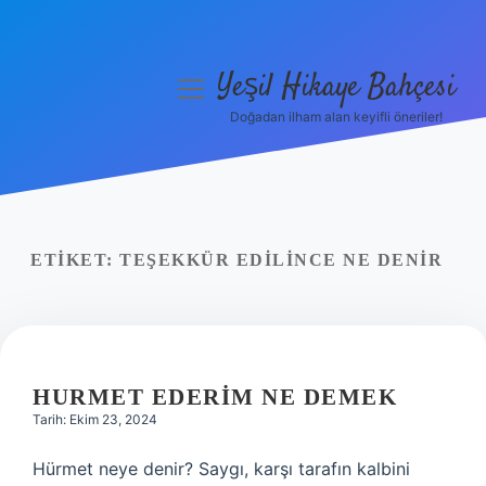
Yeşil Hikaye Bahçesi
menüyü
aç
Doğadan ilham alan keyifli öneriler!
Anasayfa
Gizlilik Politikası
Yasal Uyarı
ETIKET:
TEŞEKKÜR EDILINCE NE DENIR
Hakkımızda
HURMET EDERIM NE DEMEK
Tarih: Ekim 23, 2024
Hürmet neye denir? Saygı, karşı tarafın kalbini