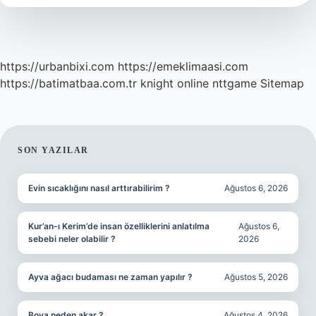
https://urbanbixi.com
https://emeklimaasi.com
https://batimatbaa.com.tr
knight online
nttgame
Sitemap
SIDEBAR
SON YAZILAR
Evin sıcaklığını nasıl arttırabilirim ?
Ağustos 6, 2026
Kur’an-ı Kerim’de insan özelliklerini anlatılma
Ağustos 6,
sebebi neler olabilir ?
2026
Ayva ağacı budaması ne zaman yapılır ?
Ağustos 5, 2026
Boya neden akar ?
Ağustos 4, 2026