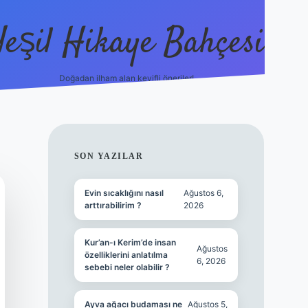
Yeşil Hikaye Bahçesi
Doğadan ilham alan keyifli öneriler!
https://betci.co/
en güveni
SIDEBAR
SON YAZILAR
Evin sıcaklığını nasıl
Ağustos 6,
arttırabilirim ?
2026
Kur’an-ı Kerim’de insan
Ağustos
özelliklerini anlatılma
6, 2026
sebebi neler olabilir ?
Ayva ağacı budaması ne
Ağustos 5,