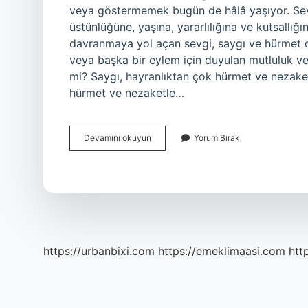
veya göstermemek bugün de hâlâ yaşıyor. Sevg
üstünlüğüne, yaşına, yararlılığına ve kutsallığ
davranmaya yol açan sevgi, saygı ve hürmet du
veya başka bir eylem için duyulan mutluluk ve
mi? Saygı, hayranlıktan çok hürmet ve nezaketl
hürmet ve nezaketle…
Hurmet
Devamını okuyun
Yorum Bırak
Ederim
Ne
Demek
https://urbanbixi.com
https://emeklimaasi.com
htt