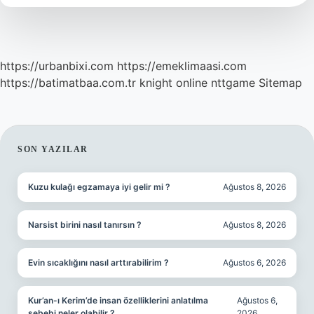
https://urbanbixi.com
https://emeklimaasi.com
https://batimatbaa.com.tr
knight online
nttgame
Sitemap
SIDEBAR
SON YAZILAR
Kuzu kulağı egzamaya iyi gelir mi ?
Ağustos 8, 2026
Narsist birini nasıl tanırsın ?
Ağustos 8, 2026
Evin sıcaklığını nasıl arttırabilirim ?
Ağustos 6, 2026
Kur’an-ı Kerim’de insan özelliklerini anlatılma
Ağustos 6,
sebebi neler olabilir ?
2026