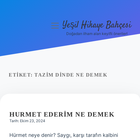
Yeşil Hikaye Bahçesi
menüyü
aç
Doğadan ilham alan keyifli öneriler!
Anasayfa
Gizlilik Politikası
Yasal Uyarı
ETIKET:
TAZIM DINDE NE DEMEK
Hakkımızda
HURMET EDERIM NE DEMEK
Tarih: Ekim 23, 2024
Hürmet neye denir? Saygı, karşı tarafın kalbini