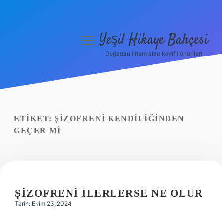
Yeşil Hikaye Bahçesi
menüyü
aç
Doğadan ilham alan keyifli öneriler!
Anasayfa
Gizlilik Politikası
Yasal Uyarı
ETIKET:
ŞIZOFRENI KENDILIĞINDEN
GEÇER MI
Hakkımızda
ŞIZOFRENI ILERLERSE NE OLUR
Tarih: Ekim 23, 2024