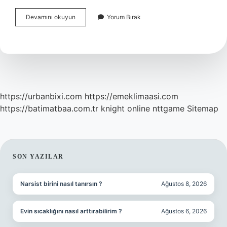
Şizofreni
Devamını okuyun
Yorum Bırak
Ilerlerse
Ne
Olur
https://urbanbixi.com
https://emeklimaasi.com
https://batimatbaa.com.tr
knight online
nttgame
Sitemap
SIDEBAR
SON YAZILAR
Narsist birini nasıl tanırsın ?
Ağustos 8, 2026
Evin sıcaklığını nasıl arttırabilirim ?
Ağustos 6, 2026