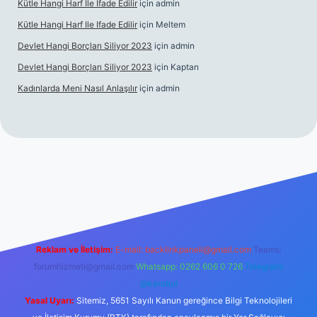
Kütle Hangi Harf Ile Ifade Edilir
için
admin
Kütle Hangi Harf Ile Ifade Edilir
için
Meltem
Devlet Hangi Borçları Siliyor 2023
için
admin
Devlet Hangi Borçları Siliyor 2023
için
Kaptan
Kadınlarda Meni Nasıl Anlaşılır
için
admin
en güvenilir bahis siteleri
ilbet.casino
ilbet.online
Betexper gir
Reklam ve İletişim:
E-mail:
backlinkpaneli@gmail.com
Teams:
forumhizmeti@gmail.com
Whatsapp: 0262 606 0 726
Telegram:
@karabul
Yasal Uyarı:
Sitemiz, 5651 Sayılı Kanun gereğince Bilgi Teknolojileri