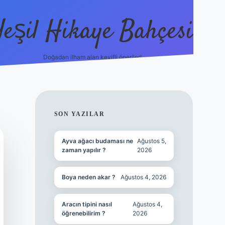
Yeşil Hikaye Bahçesi
Doğadan ilham alan keyifli öneriler!
https://betci.co/
en güvenil
SIDEBAR
SON YAZILAR
Ayva ağacı budaması ne
Ağustos 5,
zaman yapılır ?
2026
Boya neden akar ?
Ağustos 4, 2026
Aracın tipini nasıl
Ağustos 4,
öğrenebilirim ?
2026