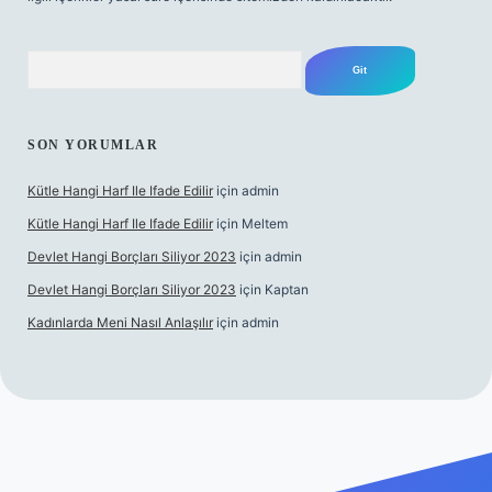
Arama
SON YORUMLAR
Kütle Hangi Harf Ile Ifade Edilir
için
admin
Kütle Hangi Harf Ile Ifade Edilir
için
Meltem
Devlet Hangi Borçları Siliyor 2023
için
admin
Devlet Hangi Borçları Siliyor 2023
için
Kaptan
Kadınlarda Meni Nasıl Anlaşılır
için
admin
n güvenilir bahis siteleri
ilbet.casino
ilbet.online
Betexper giri