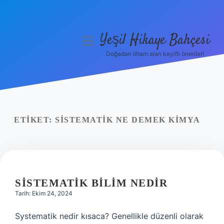
Yeşil Hikaye Bahçesi
menüyü
aç
Doğadan ilham alan keyifli öneriler!
Anasayfa
Gizlilik Politikası
Yasal Uyarı
ETIKET:
SISTEMATIK NE DEMEK KIMYA
Hakkımızda
SISTEMATIK BILIM NEDIR
Tarih: Ekim 24, 2024
Systematik nedir kısaca? Genellikle düzenli olarak