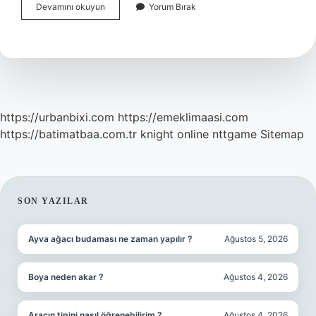
Sistematik
Devamını okuyun
Yorum Bırak
Bilim
Nedir
https://urbanbixi.com
https://emeklimaasi.com
https://batimatbaa.com.tr
knight online
nttgame
Sitemap
SIDEBAR
SON YAZILAR
Ayva ağacı budaması ne zaman yapılır ?
Ağustos 5, 2026
Boya neden akar ?
Ağustos 4, 2026
Aracın tipini nasıl öğrenebilirim ?
Ağustos 4, 2026