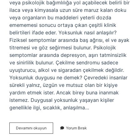
veya psikolojik bağımlılığa yol açabilecek belirli bir
ilaca veya kimyasala uzun süre maruz kalan doku
veya organların bu maddeleri yeterli dozda
emememesi sonucu ortaya çıkan çeşitli klinik
belirtileri ifade eder. Yoksunluk nasıl anlaşılır?
Fiziksel semptomlar arasında baş ağrısı, el ve ayak
titremesi ve göz seğirmesi bulunur. Psikolojik
semptomlar arasında depresyon, aşırı tatminsizlik
ve sinirlilik bulunur. Çekilme sendromu sadece
uyuşturucu, alkol ve sigaradan çekilmek değildir.
Yoksunluk duygusu ne demek? Çevredeki insanlar
sürekli yalnız, üzgün ve mutsuz olan bir kişiye
yardım etmek ister. Ancak birey buna inanmak
istemez. Duygusal yoksunluk yaşayan kişiler
genellikle ilgi, sıcaklık, anlaşılma…
Yoksunluk
Devamını okuyun
Yorum Bırak
Hali
Ne