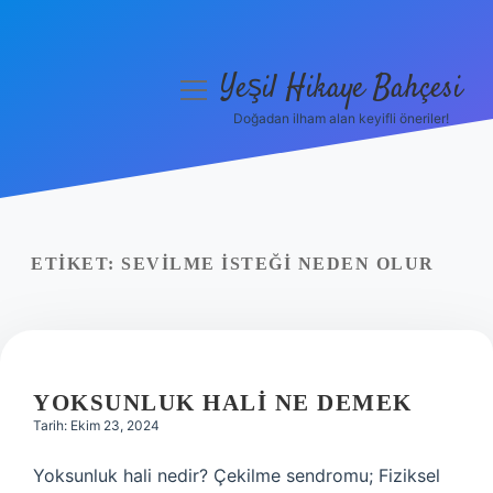
Yeşil Hikaye Bahçesi
menüyü
aç
Doğadan ilham alan keyifli öneriler!
Anasayfa
Gizlilik Politikası
Yasal Uyarı
ETIKET:
SEVILME ISTEĞI NEDEN OLUR
Hakkımızda
YOKSUNLUK HALI NE DEMEK
Tarih: Ekim 23, 2024
Yoksunluk hali nedir? Çekilme sendromu; Fiziksel