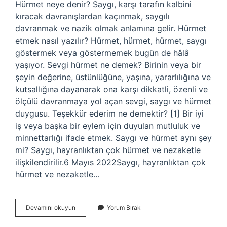
Hürmet neye denir? Saygı, karşı tarafın kalbini
kıracak davranışlardan kaçınmak, saygılı
davranmak ve nazik olmak anlamına gelir. Hürmet
etmek nasıl yazılır? Hürmet, hürmet, hürmet, saygı
göstermek veya göstermemek bugün de hâlâ
yaşıyor. Sevgi hürmet ne demek? Birinin veya bir
şeyin değerine, üstünlüğüne, yaşına, yararlılığına ve
kutsallığına dayanarak ona karşı dikkatli, özenli ve
ölçülü davranmaya yol açan sevgi, saygı ve hürmet
duygusu. Teşekkür ederim ne demektir? [1] Bir iyi
iş veya başka bir eylem için duyulan mutluluk ve
minnettarlığı ifade etmek. Saygı ve hürmet aynı şey
mi? Saygı, hayranlıktan çok hürmet ve nezaketle
ilişkilendirilir.6 Mayıs 2022Saygı, hayranlıktan çok
hürmet ve nezaketle…
Hurmet
Devamını okuyun
Yorum Bırak
Ederim
Ne