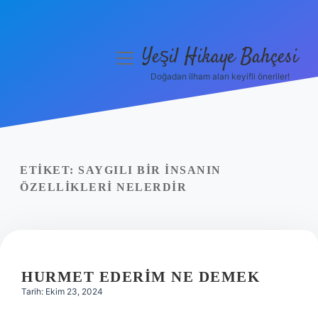
Yeşil Hikaye Bahçesi
menüyü
aç
Doğadan ilham alan keyifli öneriler!
Anasayfa
Gizlilik Politikası
Yasal Uyarı
ETIKET:
SAYGILI BIR INSANIN
ÖZELLIKLERI NELERDIR
Hakkımızda
HURMET EDERIM NE DEMEK
Tarih: Ekim 23, 2024