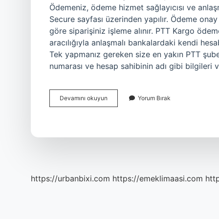
Ödemeniz, ödeme hizmet sağlayıcısı ve anlaşma
Secure sayfası üzerinden yapılır. Ödeme onay
göre siparişiniz işleme alınır. PTT Kargo ödeme
aracılığıyla anlaşmalı bankalardaki kendi hesa
Tek yapmanız gereken size en yakın PTT şube
numarası ve hesap sahibinin adı gibi bilgiler
E
Devamını okuyun
Yorum Bırak
Ptt
Kapıda
Ödeme
Var
Mı
https://urbanbixi.com
https://emeklimaasi.com
htt