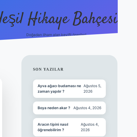
Yeşil Hikaye Bahçesi
Doğadan ilham alan keyifli öneriler!
https://betci.co/
en güvenili
SIDEBAR
SON YAZILAR
Ayva ağacı budaması ne
Ağustos 5,
zaman yapılır ?
2026
Boya neden akar ?
Ağustos 4, 2026
Aracın tipini nasıl
Ağustos 4,
öğrenebilirim ?
2026