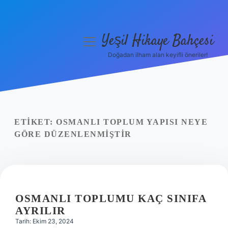
Yeşil Hikaye Bahçesi
menüyü
aç
Doğadan ilham alan keyifli öneriler!
Anasayfa
Gizlilik Politikası
Yasal Uyarı
ETIKET:
OSMANLI TOPLUM YAPISI NEYE
GÖRE DÜZENLENMIŞTIR
Hakkımızda
OSMANLI TOPLUMU KAÇ SINIFA
AYRILIR
Tarih: Ekim 23, 2024