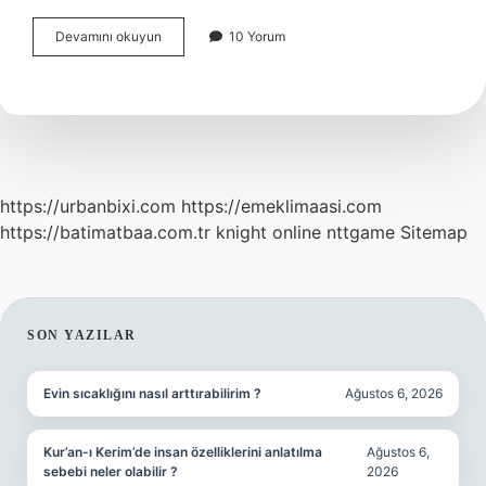
Osmanlı
Devamını okuyun
10 Yorum
Toplumu
Kaç
Sınıfa
Ayrılır
https://urbanbixi.com
https://emeklimaasi.com
https://batimatbaa.com.tr
knight online
nttgame
Sitemap
SIDEBAR
SON YAZILAR
Evin sıcaklığını nasıl arttırabilirim ?
Ağustos 6, 2026
Kur’an-ı Kerim’de insan özelliklerini anlatılma
Ağustos 6,
sebebi neler olabilir ?
2026