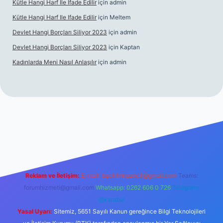
Kütle Hangi Harf Ile Ifade Edilir
için
admin
Kütle Hangi Harf Ile Ifade Edilir
için
Meltem
Devlet Hangi Borçları Siliyor 2023
için
admin
Devlet Hangi Borçları Siliyor 2023
için
Kaptan
Kadınlarda Meni Nasıl Anlaşılır
için
admin
/
en güvenilir bahis siteleri
ilbet.casino
ilbet.online
Betexper gi
Reklam ve İletişim:
E-mail:
backlinkpaneli@gmail.com
Teams:
forumhizmeti@gmail.com
Whatsapp: 0262 606 0 726
Telegram:
@karabul
Yasal Uyarı:
Sitemiz, 5651 Sayılı Kanun gereğince Bilgi Teknolojileri