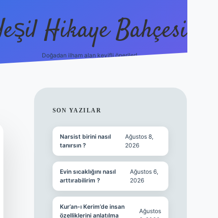
Yeşil Hikaye Bahçesi
Doğadan ilham alan keyifli öneriler!
https://betci.co/
en güveni
SIDEBAR
SON YAZILAR
Narsist birini nasıl
Ağustos 8,
tanırsın ?
2026
Evin sıcaklığını nasıl
Ağustos 6,
arttırabilirim ?
2026
Kur’an-ı Kerim’de insan
Ağustos
özelliklerini anlatılma