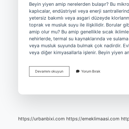
Beyin yiyen amip nerelerden bulaşır? Bu mikroor
kaplıcalar, endüstriyel veya enerji santralleri
yetersiz bakımlı veya asgari düzeyde klorlanmı
toprak ve musluk suyu ile ilişkilidir. Borular 
amip olur mu? Bu amip genellikle sıcak iklimler
nehirlerde, termal su kaynaklarında ve sulama
veya musluk suyunda bulmak çok nadirdir. Evle
veya diğer kimyasallarla işlenir. Beyin yiyen 
Beyin
Devamını okuyun
Yorum Bırak
Yiyen
Amip
Hangi
Sularda
Olur
https://urbanbixi.com
https://emeklimaasi.com
htt