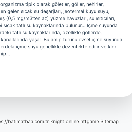
ganizma tipik olarak göletler, göller, nehirler,
nden gelen sıcak su deşarjları, jeotermal kuyu suyu,
ş (0,5 mg/m3’ten az) yüzme havuzları, su ısıtıcıları,
gibi sıcak tatlı su kaynaklarında bulunur… İçme suyunda
deki tatlı su kaynaklarında, özellikle göllerde,
 kanallarında yaşar. Bu amip türünü evsel içme suyunda
rdeki içme suyu genellikle dezenfekte edilir ve klor
amip…
ps://batimatbaa.com.tr
knight online
nttgame
Sitemap