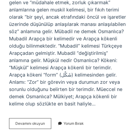
gelen ve “müdahale etmek, zorluk çıkarmak”
anlamlarına gelen muskil kelimesi, bir fıkıh terimi
olarak “bir şeyi, ancak etrafındaki öncül ve işaretler
üzerinde düşünülüp anlaşılarak manası anlaşılabilen
söz” anlamına gelir. Mübadil ne demek Osmanlıca?
Mubadil Arapça bir kelimedir ve Arapça kökenli
olduğu bilinmektedir. “Mubadil” kelimesi Türkçeye
Arapçadan gelmiştir. Mubadil “değiştirilmiş”
anlamına gelir. Müşkül nedir Osmanlıca? Kökeni:
“Müşkül” kelimesi Arapça kökenli bir terimdir.
Arapça kökeni “form” (شَكْل) kelimesinden gelir.
Anlamı: “Zor” bir görevin veya durumun zor veya
sorunlu olduğunu belirten bir terimdir. Müeccel ne
demek Osmanlıca? Mülkiyet; Arapça kökenli bir
kelime olup sözlükte en basit haliyle…
Muskil
Devamını okuyun
Yorum Bırak
Ne
Demek