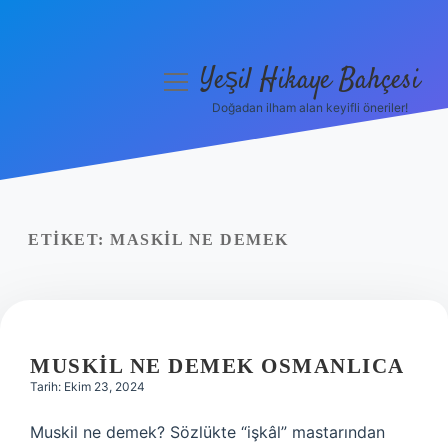
Yeşil Hikaye Bahçesi
menüyü
aç
Doğadan ilham alan keyifli öneriler!
Anasayfa
Gizlilik Politikası
Yasal Uyarı
ETIKET:
MASKIL NE DEMEK
Hakkımızda
MUSKIL NE DEMEK OSMANLICA
Tarih: Ekim 23, 2024
Muskil ne demek? Sözlükte “işkâl” mastarından