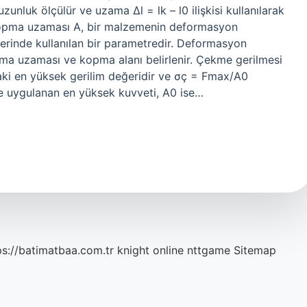
zunluk ölçülür ve uzama ∆l = lk – l0 ilişkisi kullanılarak
 Kopma uzaması A, bir malzemenin deformasyon
lerinde kullanılan bir parametredir. Deformasyon
pma uzaması ve kopma alanı belirlenir. Çekme gerilmesi
aki en yüksek gerilim değeridir ve σç = Fmax/A0
ye uygulanan en yüksek kuvveti, A0 ise…
ps://batimatbaa.com.tr
knight online
nttgame
Sitemap