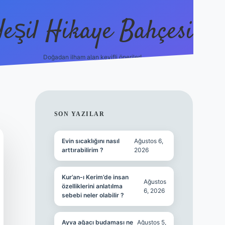
Yeşil Hikaye Bahçesi
Doğadan ilham alan keyifli öneriler!
https://betci.co/
en güvenil
SIDEBAR
SON YAZILAR
Evin sıcaklığını nasıl
Ağustos 6,
arttırabilirim ?
2026
Kur’an-ı Kerim’de insan
Ağustos
özelliklerini anlatılma
6, 2026
sebebi neler olabilir ?
Ayva ağacı budaması ne
Ağustos 5,