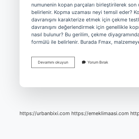
numunenin kopan parçaları birleştirilerek son u
belirlenir. Kopma uzaması neyi temsil eder?
davranışını karakterize etmek için çekme test
davranışını değerlendirmek için genellikle ko
nasıl bulunur? Bu gerilim, çekme diyagramınd
formülü ile belirlenir. Burada Fmax, malzeme
Kopma
Devamını okuyun
Yorum Bırak
Uzaması
Nasıl
Bulunur
https://urbanbixi.com
https://emeklimaasi.com
htt