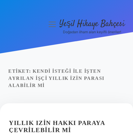
Yeşil Hikaye Bahçesi
menüyü
aç
Doğadan ilham alan keyifli öneriler!
Anasayfa
Gizlilik Politikası
Yasal Uyarı
ETIKET:
KENDI ISTEĞI ILE IŞTEN
AYRILAN IŞÇI YILLIK IZIN PARASI
Hakkımızda
ALABILIR MI
YILLIK IZIN HAKKI PARAYA
ÇEVRILEBILIR MI