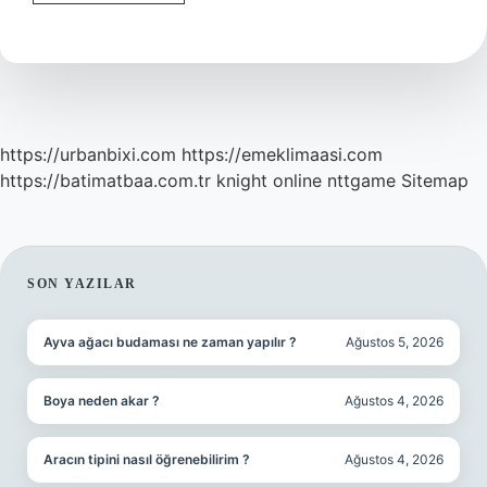
Izin
Hakkı
Paraya
Çevrilebilir
Mi
https://urbanbixi.com
https://emeklimaasi.com
https://batimatbaa.com.tr
knight online
nttgame
Sitemap
SIDEBAR
SON YAZILAR
Ayva ağacı budaması ne zaman yapılır ?
Ağustos 5, 2026
Boya neden akar ?
Ağustos 4, 2026
Aracın tipini nasıl öğrenebilirim ?
Ağustos 4, 2026