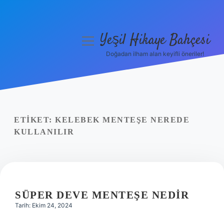
Yeşil Hikaye Bahçesi
menüyü
aç
Doğadan ilham alan keyifli öneriler!
Anasayfa
Gizlilik Politikası
Yasal Uyarı
ETIKET:
KELEBEK MENTEŞE NEREDE
KULLANILIR
Hakkımızda
SÜPER DEVE MENTEŞE NEDIR
Tarih: Ekim 24, 2024