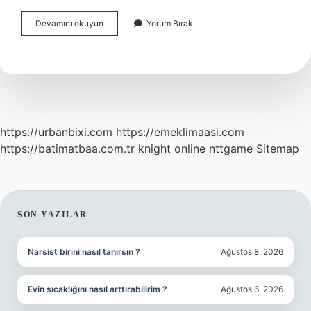
Süper
Devamını okuyun
Yorum Bırak
Deve
Menteşe
Nedir
https://urbanbixi.com
https://emeklimaasi.com
https://batimatbaa.com.tr
knight online
nttgame
Sitemap
SIDEBAR
SON YAZILAR
Narsist birini nasıl tanırsın ?
Ağustos 8, 2026
Evin sıcaklığını nasıl arttırabilirim ?
Ağustos 6, 2026