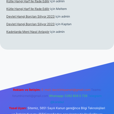
Kütle Hangi Harf Ile Ifade Edilir
için
admin
Kütle Hangi Harf Ile Ifade Edilir
için
Meltem
Devlet Hangi Borçları Siliyor 2023
için
admin
Devlet Hangi Borçları Siliyor 2023
için
Kaptan
Kadınlarda Meni Nasıl Anlaşılır
için
admin
en güvenilir bahis siteleri
ilbet.casino
ilbet.online
Betexper gir
Reklam ve İletişim:
E-mail:
backlinkpaneli@gmail.com
Teams:
forumhizmeti@gmail.com
Whatsapp: 0262 606 0 726
Telegram:
@karabul
Yasal Uyarı:
Sitemiz, 5651 Sayılı Kanun gereğince Bilgi Teknolojileri