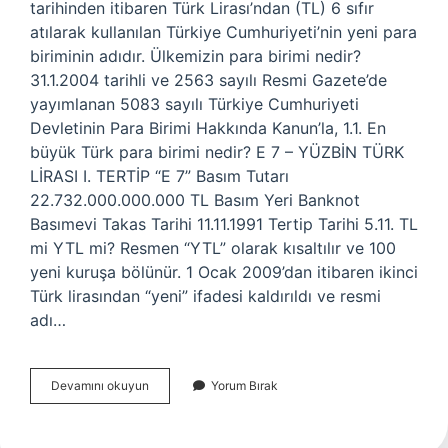
tarihinden itibaren Türk Lirası’ndan (TL) 6 sıfır
atılarak kullanılan Türkiye Cumhuriyeti’nin yeni para
biriminin adıdır. Ülkemizin para birimi nedir?
31.1.2004 tarihli ve 2563 sayılı Resmi Gazete’de
yayımlanan 5083 sayılı Türkiye Cumhuriyeti
Devletinin Para Birimi Hakkında Kanun’la, 1.1. En
büyük Türk para birimi nedir? E 7 – YÜZBİN TÜRK
LİRASI I. TERTİP “E 7” Basım Tutarı
22.732.000.000.000 TL Basım Yeri Banknot
Basımevi Takas Tarihi 11.11.1991 Tertip Tarihi 5.11. TL
mi YTL mi? Resmen “YTL” olarak kısaltılır ve 100
yeni kuruşa bölünür. 1 Ocak 2009’dan itibaren ikinci
Türk lirasından “yeni” ifadesi kaldırıldı ve resmi
adı…
Türkiyenin
Devamını okuyun
Yorum Bırak
Para
Birimi
Nedir