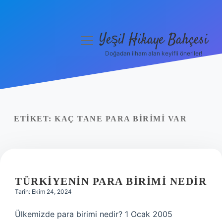
Yeşil Hikaye Bahçesi
menüyü
aç
Doğadan ilham alan keyifli öneriler!
Anasayfa
Gizlilik Politikası
Yasal Uyarı
ETIKET:
KAÇ TANE PARA BIRIMI VAR
Hakkımızda
TÜRKIYENIN PARA BIRIMI NEDIR
Tarih: Ekim 24, 2024
Ülkemizde para birimi nedir? 1 Ocak 2005