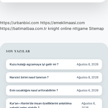
https://urbanbixi.com
https://emeklimaasi.com
https://batimatbaa.com.tr
knight online
nttgame
Sitemap
SIDEBAR
SON YAZILAR
Kuzu kulağı egzamaya iyi gelir mi ?
Ağustos 8, 2026
Narsist birini nasıl tanırsın ?
Ağustos 8, 2026
Evin sıcaklığını nasıl arttırabilirim ?
Ağustos 6, 2026
Kur’an-ı Kerim’de insan özelliklerini anlatılma
Ağustos 6,
sebebi neler olabilir ?
2026