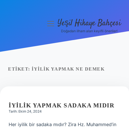
Yeşil Hikaye Bahçesi
menüyü
aç
Doğadan ilham alan keyifli öneriler!
Anasayfa
Gizlilik Politikası
Yasal Uyarı
ETIKET:
İYILIK YAPMAK NE DEMEK
Hakkımızda
İYILIK YAPMAK SADAKA MIDIR
Tarih: Ekim 24, 2024
Her iyilik bir sadaka mıdır? Zira Hz. Muhammed’in