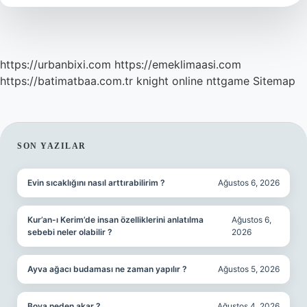
https://urbanbixi.com
https://emeklimaasi.com
https://batimatbaa.com.tr
knight online
nttgame
Sitemap
SIDEBAR
SON YAZILAR
Evin sıcaklığını nasıl arttırabilirim ?
Ağustos 6, 2026
Kur’an-ı Kerim’de insan özelliklerini anlatılma
Ağustos 6,
sebebi neler olabilir ?
2026
Ayva ağacı budaması ne zaman yapılır ?
Ağustos 5, 2026
Boya neden akar ?
Ağustos 4, 2026