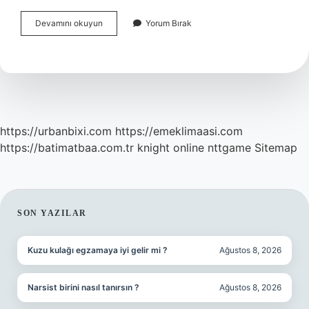
Adet
Devamını okuyun
Yorum Bırak
Bittikten
1
Hafta
Sonra
Kan
Gelmesi
Normal
Mi
https://urbanbixi.com
https://emeklimaasi.com
https://batimatbaa.com.tr
knight online
nttgame
Sitemap
SIDEBAR
SON YAZILAR
Kuzu kulağı egzamaya iyi gelir mi ?
Ağustos 8, 2026
Narsist birini nasıl tanırsın ?
Ağustos 8, 2026