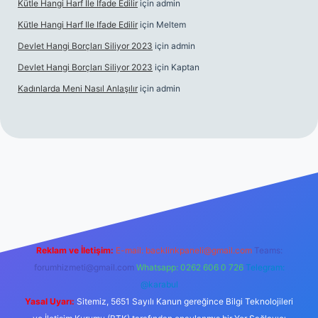
Kütle Hangi Harf Ile Ifade Edilir
için
admin
Kütle Hangi Harf Ile Ifade Edilir
için
Meltem
Devlet Hangi Borçları Siliyor 2023
için
admin
Devlet Hangi Borçları Siliyor 2023
için
Kaptan
Kadınlarda Meni Nasıl Anlaşılır
için
admin
/
en güvenilir bahis siteleri
ilbet.casino
ilbet.online
Betexper gir
Reklam ve İletişim:
E-mail:
backlinkpaneli@gmail.com
Teams:
forumhizmeti@gmail.com
Whatsapp: 0262 606 0 726
Telegram:
@karabul
Yasal Uyarı:
Sitemiz, 5651 Sayılı Kanun gereğince Bilgi Teknolojileri