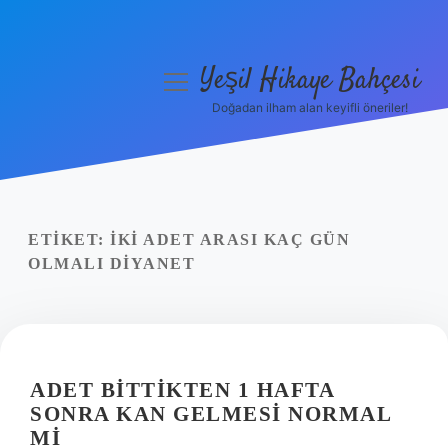
Yeşil Hikaye Bahçesi
menüyü
aç
Doğadan ilham alan keyifli öneriler!
Anasayfa
Gizlilik Politikası
Yasal Uyarı
ETIKET:
İKI ADET ARASI KAÇ GÜN
OLMALI DIYANET
Hakkımızda
ADET BITTIKTEN 1 HAFTA
SONRA KAN GELMESI NORMAL
MI