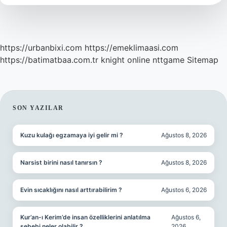
https://urbanbixi.com
https://emeklimaasi.com
https://batimatbaa.com.tr
knight online
nttgame
Sitemap
SIDEBAR
SON YAZILAR
Kuzu kulağı egzamaya iyi gelir mi ?
Ağustos 8, 2026
Narsist birini nasıl tanırsın ?
Ağustos 8, 2026
Evin sıcaklığını nasıl arttırabilirim ?
Ağustos 6, 2026
Kur’an-ı Kerim’de insan özelliklerini anlatılma
Ağustos 6,
sebebi neler olabilir ?
2026