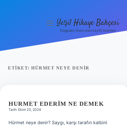
Yeşil Hikaye Bahçesi
menüyü
aç
Doğadan ilham alan keyifli öneriler!
Anasayfa
Gizlilik Politikası
Yasal Uyarı
ETIKET:
HÜRMET NEYE DENIR
Hakkımızda
HURMET EDERIM NE DEMEK
Tarih: Ekim 23, 2024
Hürmet neye denir? Saygı, karşı tarafın kalbini