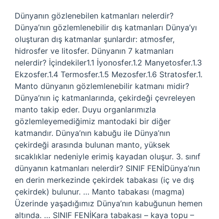
Dünyanın gözlenebilen katmanları nelerdir?
Dünya’nın gözlemlenebilir dış katmanları Dünya’yı
oluşturan dış katmanlar şunlardır: atmosfer,
hidrosfer ve litosfer. Dünyanın 7 katmanları
nelerdir? İçindekiler1.1 İyonosfer.1.2 Manyetosfer.1.3
Ekzosfer.1.4 Termosfer.1.5 Mezosfer.1.6 Stratosfer.1.
Manto dünyanın gözlemlenebilir katmanı midir?
Dünya’nın iç katmanlarında, çekirdeği çevreleyen
manto takip eder. Duyu organlarımızla
gözlemleyemediğimiz mantodaki bir diğer
katmandır. Dünya’nın kabuğu ile Dünya’nın
çekirdeği arasında bulunan manto, yüksek
sıcaklıklar nedeniyle erimiş kayadan oluşur. 3. sınıf
dünyanın katmanları nelerdir? SINIF FENİDünya’nın
en derin merkezinde çekirdek tabakası (iç ve dış
çekirdek) bulunur. … Manto tabakası (magma)
Üzerinde yaşadığımız Dünya’nın kabuğunun hemen
altında. … SINIF FENİKara tabakası – kaya topu –