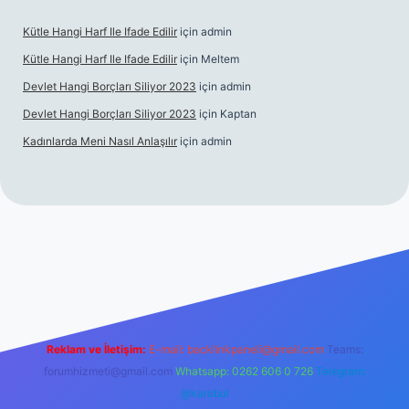
Kütle Hangi Harf Ile Ifade Edilir
için
admin
Kütle Hangi Harf Ile Ifade Edilir
için
Meltem
Devlet Hangi Borçları Siliyor 2023
için
admin
Devlet Hangi Borçları Siliyor 2023
için
Kaptan
Kadınlarda Meni Nasıl Anlaşılır
için
admin
en güvenilir bahis siteleri
ilbet.casino
ilbet.online
Betexper gir
Reklam ve İletişim:
E-mail:
backlinkpaneli@gmail.com
Teams:
forumhizmeti@gmail.com
Whatsapp: 0262 606 0 726
Telegram:
@karabul