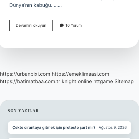
Dünya’nın kabuğu. ……
Dünyanın
Devamını okuyun
10 Yorum
Gözlenebilir
Katmanları
Nedir
https://urbanbixi.com
https://emeklimaasi.com
https://batimatbaa.com.tr
knight online
nttgame
Sitemap
SIDEBAR
SON YAZILAR
Çekte cirantaya gitmek için protesto şart mı ?
Ağustos 9, 2026