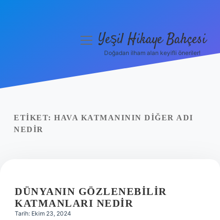
Yeşil Hikaye Bahçesi
menüyü
aç
Doğadan ilham alan keyifli öneriler!
Anasayfa
Gizlilik Politikası
Yasal Uyarı
ETIKET:
HAVA KATMANININ DIĞER ADI
NEDIR
Hakkımızda
DÜNYANIN GÖZLENEBILIR
KATMANLARI NEDIR
Tarih: Ekim 23, 2024