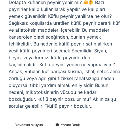
Dolapta kuflenen peynir yenir mi?
Bazı
peynirler kalıp kullanılarak yapılır ve kalıpları
yemek güvenlidir. Küflü peynir yenilirse ne olur?
Sağlıksız koşullarda üretilen küflü peynir zararlı küf
ve aflatoksin maddeleri içerebilir. Bu maddeler
kanserojen olabileceğinden, bunları yemek
tehlikelidir. Bu nedenle küflü peynir satın alırken
yeşil küflü peynirleri seçmek önemlidir. Siyah,
beyaz veya kırmızı küflü peynirlerden
kaçınılmalıdır. Küflü peynir yedim ne yapmalıyım?
Ancak, yutulan küf parçası kusma, ishal, nefes alma
zorluğu veya ağrı gibi fiziksel rahatsızlığa neden
oluyorsa, tıbbi yardım almak en iyisidir. Bunun
nedeni, mikotoksinlerin vücudu ne kadar
bozduğudur. Küflü peynir bozulur mu? Aklınıza şu
sorular gelebilir: “Küflü peynir bozulur…
Dolapta
Devamını okuyun
Yorum Bırak