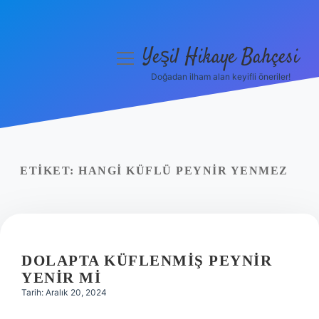
Yeşil Hikaye Bahçesi
menüyü
aç
Doğadan ilham alan keyifli öneriler!
Anasayfa
Gizlilik Politikası
Yasal Uyarı
ETIKET:
HANGI KÜFLÜ PEYNIR YENMEZ
Hakkımızda
DOLAPTA KÜFLENMIŞ PEYNIR
YENIR MI
Tarih: Aralık 20, 2024