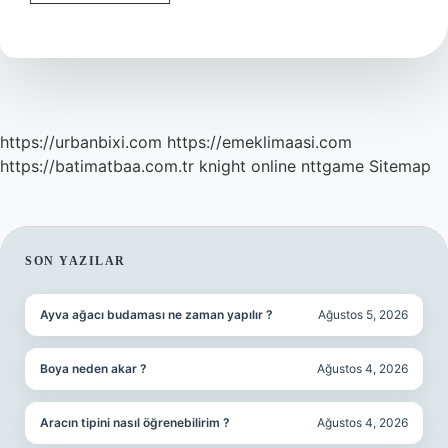
Küflenmiş
Peynir
Yenir
Mi
https://urbanbixi.com
https://emeklimaasi.com
https://batimatbaa.com.tr
knight online
nttgame
Sitemap
SIDEBAR
SON YAZILAR
Ayva ağacı budaması ne zaman yapılır ?
Ağustos 5, 2026
Boya neden akar ?
Ağustos 4, 2026
Aracın tipini nasıl öğrenebilirim ?
Ağustos 4, 2026