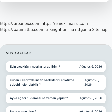
https://urbanbixi.com
https://emeklimaasi.com
https://batimatbaa.com.tr
knight online
nttgame
Sitemap
SIDEBAR
SON YAZILAR
Evin sıcaklığını nasıl arttırabilirim ?
Ağustos 6, 2026
Kur’an-ı Kerim’de insan özelliklerini anlatılma
Ağustos 6,
sebebi neler olabilir ?
2026
Ayva ağacı budaması ne zaman yapılır ?
Ağustos 5, 2026
Boya neden akar ?
Ağustos 4, 2026