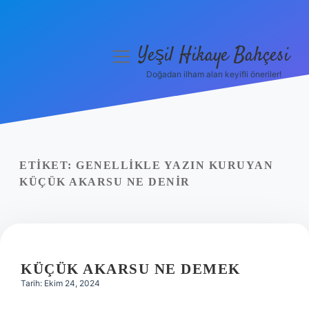
Yeşil Hikaye Bahçesi
menüyü
aç
Doğadan ilham alan keyifli öneriler!
Anasayfa
Gizlilik Politikası
Yasal Uyarı
ETIKET:
GENELLIKLE YAZIN KURUYAN
KÜÇÜK AKARSU NE DENIR
Hakkımızda
KÜÇÜK AKARSU NE DEMEK
Tarih: Ekim 24, 2024