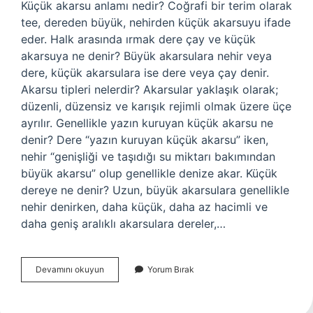
Küçük akarsu anlamı nedir? Coğrafi bir terim olarak
tee, dereden büyük, nehirden küçük akarsuyu ifade
eder. Halk arasında ırmak dere çay ve küçük
akarsuya ne denir? Büyük akarsulara nehir veya
dere, küçük akarsulara ise dere veya çay denir.
Akarsu tipleri nelerdir? Akarsular yaklaşık olarak;
düzenli, düzensiz ve karışık rejimli olmak üzere üçe
ayrılır. Genellikle yazın kuruyan küçük akarsu ne
denir? Dere “yazın kuruyan küçük akarsu” iken,
nehir “genişliği ve taşıdığı su miktarı bakımından
büyük akarsu” olup genellikle denize akar. Küçük
dereye ne denir? Uzun, büyük akarsulara genellikle
nehir denirken, daha küçük, daha az hacimli ve
daha geniş aralıklı akarsulara dereler,…
Küçük
Devamını okuyun
Yorum Bırak
Akarsu
Ne
Demek