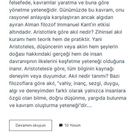
felsefede, kavramlar yaratma ve buna göre
yönetme yeteneğidir. Günümüzde bu kavram, onu
rasyonel anlayışla karşılaştıran ancak algıdan
ayıran Alman filozof Immanuel Kant’ın etkisi
altındadır. Aristotle’e göre akıl nedir? Zihinsel akıl
kuramı hem teorik hem de pratiktir. Yani
Aristoteles, düşüncenin veya aklın hem şeylerin
doğası hakkındaki gerçeği hem de insan
davranışının ilkelerini keşfetme yeteneği olduğuna
inanır. Aristoteles’e göre, tüm bilginin kaynağı
deneyim veya duyumdur. Akıl nedir tanımı? Bazı
filozoflara göre akıl, “vahiy, inanç, sezgi, duygu,
algı ve deneyimden farklı olarak yalnızca insanlara
özgü olan bilme, doğru düşünme, yargıda bulunma
ve kavram oluşturma yeteneği”dir.…
Filozoflara
Devamını okuyun
10 Yorum
Göre
Akıl