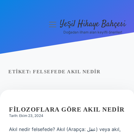
Yeşil Hikaye Bahçesi
menüyü
aç
Doğadan ilham alan keyifli öneriler!
Anasayfa
Gizlilik Politikası
Yasal Uyarı
ETIKET:
FELSEFEDE AKIL NEDIR
Hakkımızda
FILOZOFLARA GÖRE AKIL NEDIR
Tarih: Ekim 23, 2024
Akıl nedir felsefede? Akıl (Arapça: عقل) veya akıl,