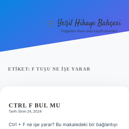
Yeşil Hikaye Bahçesi
menüyü
aç
Doğadan ilham alan keyifli öneriler!
Anasayfa
Gizlilik Politikası
Yasal Uyarı
ETIKET:
F TUŞU NE IŞE YARAR
Hakkımızda
CTRL F BUL MU
Tarih: Ekim 24, 2024
Ctrl + F ne işe yarar? Bu makaledeki bir bağlantıyı