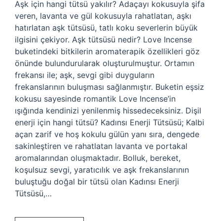
Aşk için hangi tütsü yakılır? Adaçayı kokusuyla şifa
veren, lavanta ve gül kokusuyla rahatlatan, aşkı
hatırlatan aşk tütsüsü, tatlı koku severlerin büyük
ilgisini çekiyor. Aşk tütsüsü nedir? Love Incense
buketindeki bitkilerin aromaterapik özellikleri göz
önünde bulundurularak oluşturulmuştur. Ortamın
frekansı ile; aşk, sevgi gibi duyguların
frekanslarının buluşması sağlanmıştır. Buketin eşsiz
kokusu sayesinde romantik Love Incense’in
ışığında kendinizi yenilenmiş hissedeceksiniz. Dişil
enerji için hangi tütsü? Kadınsı Enerji Tütsüsü; Kalbi
açan zarif ve hoş kokulu gülün yanı sıra, dengede
sakinleştiren ve rahatlatan lavanta ve portakal
aromalarından oluşmaktadır. Bolluk, bereket,
koşulsuz sevgi, yaratıcılık ve aşk frekanslarının
buluştuğu doğal bir tütsü olan Kadınsı Enerji
Tütsüsü,…