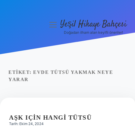
Yeşil Hikaye Bahçesi
menüyü
aç
Doğadan ilham alan keyifli öneriler!
Anasayfa
Gizlilik Politikası
Yasal Uyarı
ETIKET:
EVDE TÜTSÜ YAKMAK NEYE
YARAR
Hakkımızda
AŞK IÇIN HANGI TÜTSÜ
Tarih: Ekim 24, 2024