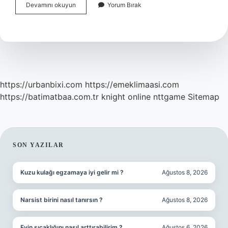
Aşk
Devamını okuyun
Yorum Bırak
Için
Hangi
Tütsü
https://urbanbixi.com
https://emeklimaasi.com
https://batimatbaa.com.tr
knight online
nttgame
Sitemap
SIDEBAR
SON YAZILAR
Kuzu kulağı egzamaya iyi gelir mi ?
Ağustos 8, 2026
Narsist birini nasıl tanırsın ?
Ağustos 8, 2026
Evin sıcaklığını nasıl arttırabilirim ?
Ağustos 6, 2026