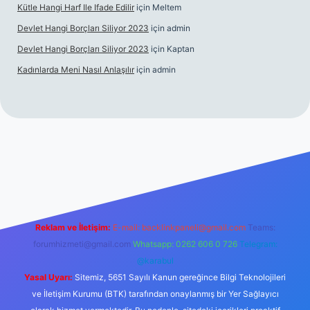
Kütle Hangi Harf Ile Ifade Edilir
için
Meltem
Devlet Hangi Borçları Siliyor 2023
için
admin
Devlet Hangi Borçları Siliyor 2023
için
Kaptan
Kadınlarda Meni Nasıl Anlaşılır
için
admin
/
en güvenilir bahis siteleri
ilbet.casino
ilbet.online
Betexper gi
Reklam ve İletişim:
E-mail:
backlinkpaneli@gmail.com
Teams:
forumhizmeti@gmail.com
Whatsapp: 0262 606 0 726
Telegram:
@karabul
Yasal Uyarı:
Sitemiz, 5651 Sayılı Kanun gereğince Bilgi Teknolojileri
ve İletişim Kurumu (BTK) tarafından onaylanmış bir Yer Sağlayıcı