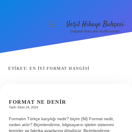
Yeşil Hikaye Bahçesi
menüyü
aç
Doğadan ilham alan keyifli öneriler!
Anasayfa
Gizlilik Politikası
Yasal Uyarı
ETIKET:
EN IYI FORMAT HANGISI
Hakkımızda
FORMAT NE DENIR
Tarih: Ekim 24, 2024
Formatın Türkçe karşılığı nedir? biçim {fiil} Format nedir,
neden atılır? Biçimlendirme, bilgisayarın işletim sistemini
temizler ve fabrika ayarlarına döndürür. Biçimlendirme,