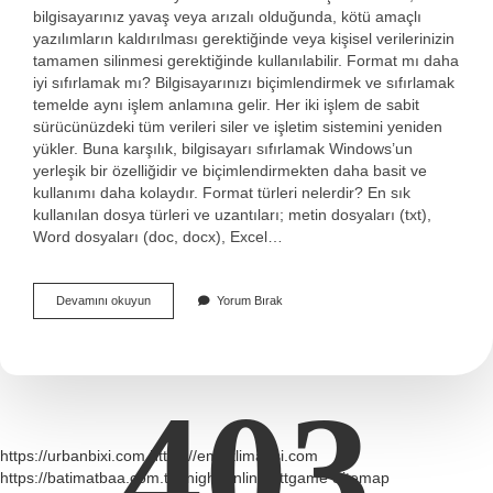
bilgisayarınız yavaş veya arızalı olduğunda, kötü amaçlı
yazılımların kaldırılması gerektiğinde veya kişisel verilerinizin
tamamen silinmesi gerektiğinde kullanılabilir. Format mı daha
iyi sıfırlamak mı? Bilgisayarınızı biçimlendirmek ve sıfırlamak
temelde aynı işlem anlamına gelir. Her iki işlem de sabit
sürücünüzdeki tüm verileri siler ve işletim sistemini yeniden
yükler. Buna karşılık, bilgisayarı sıfırlamak Windows’un
yerleşik bir özelliğidir ve biçimlendirmekten daha basit ve
kullanımı daha kolaydır. Format türleri nelerdir? En sık
kullanılan dosya türleri ve uzantıları; metin dosyaları (txt),
Word dosyaları (doc, docx), Excel…
Format
Devamını okuyun
Yorum Bırak
Ne
Denir
403
https://urbanbixi.com
https://emeklimaasi.com
https://batimatbaa.com.tr
knight online
nttgame
Sitemap