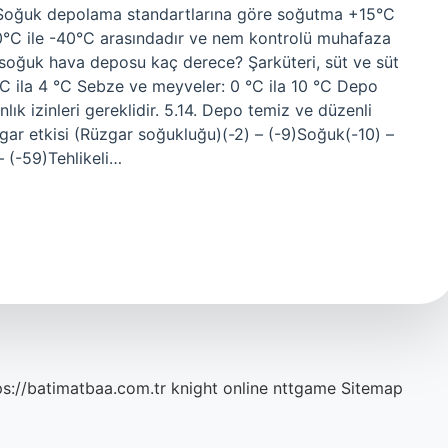
Soğuk depolama standartlarına göre soğutma +15°C
 0°C ile -40°C arasındadır ve nem kontrolü muhafaza
 soğuk hava deposu kaç derece? Şarküteri, süt ve süt
1 °C ila 4 °C Sebze ve meyveler: 0 °C ila 10 °C Depo
lık izinleri gereklidir. 5.14. Depo temiz ve düzenli
gar etkisi (Rüzgar soğukluğu)(-2) – (-9)Soğuk(-10) –
 (-59)Tehlikeli…
ps://batimatbaa.com.tr
knight online
nttgame
Sitemap