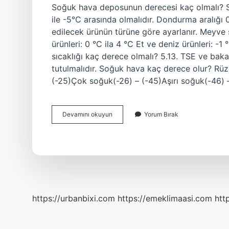
Soğuk hava deposunun derecesi kaç olmalı? 
ile -5°C arasında olmalıdır. Dondurma aralığı
edilecek ürünün türüne göre ayarlanır. Meyve
ürünleri: 0 °C ila 4 °C Et ve deniz ürünleri: -
sıcaklığı kaç derece olmalı? 5.13. TSE ve bakan
tutulmalıdır. Soğuk hava kaç derece olur? Rüz
(-25)Çok soğuk(-26) – (-45)Aşırı soğuk(-46) –
Soğuk
Devamını okuyun
Yorum Bırak
Hava
Depoları
Kaç
Derecede
Çalışır
https://urbanbixi.com
https://emeklimaasi.com
htt