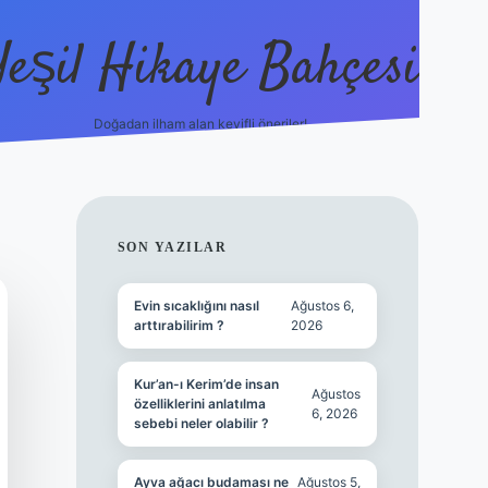
Yeşil Hikaye Bahçesi
Doğadan ilham alan keyifli öneriler!
https://betci.co/
en güvenil
SIDEBAR
SON YAZILAR
Evin sıcaklığını nasıl
Ağustos 6,
arttırabilirim ?
2026
Kur’an-ı Kerim’de insan
Ağustos
özelliklerini anlatılma
6, 2026
sebebi neler olabilir ?
Ayva ağacı budaması ne
Ağustos 5,