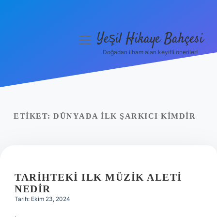
Yeşil Hikaye Bahçesi
menüyü
aç
Doğadan ilham alan keyifli öneriler!
Anasayfa
Gizlilik Politikası
Yasal Uyarı
ETIKET:
DÜNYADA ILK ŞARKICI KIMDIR
Hakkımızda
TARIHTEKI ILK MÜZIK ALETI
NEDIR
Tarih: Ekim 23, 2024