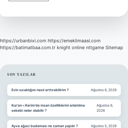
Ilk
Müzik
Aleti
Nedir
https://urbanbixi.com
https://emeklimaasi.com
https://batimatbaa.com.tr
knight online
nttgame
Sitemap
SIDEBAR
SON YAZILAR
Evin sıcaklığını nasıl arttırabilirim ?
Ağustos 6, 2026
Kur’an-ı Kerim’de insan özelliklerini anlatılma
Ağustos 6,
sebebi neler olabilir ?
2026
Ayva ağacı budaması ne zaman yapılır ?
Ağustos 5, 2026