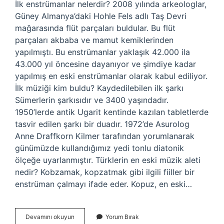
İlk enstrümanlar nelerdir? 2008 yılında arkeologlar,
Güney Almanya’daki Hohle Fels adlı Taş Devri
mağarasında flüt parçaları buldular. Bu flüt
parçaları akbaba ve mamut kemiklerinden
yapılmıştı. Bu enstrümanlar yaklaşık 42.000 ila
43.000 yıl öncesine dayanıyor ve şimdiye kadar
yapılmış en eski enstrümanlar olarak kabul ediliyor.
İlk müziği kim buldu? Kaydedilebilen ilk şarkı
Sümerlerin şarkısıdır ve 3400 yaşındadır.
1950’lerde antik Ugarit kentinde kazılan tabletlerde
tasvir edilen şarkı bir duadır. 1972’de Asurolog
Anne Draffkorn Kilmer tarafından yorumlanarak
günümüzde kullandığımız yedi tonlu diatonik
ölçeğe uyarlanmıştır. Türklerin en eski müzik aleti
nedir? Kobzamak, kopzatmak gibi ilgili fiiller bir
enstrüman çalmayı ifade eder. Kopuz, en eski…
Tarihteki
Devamını okuyun
Yorum Bırak