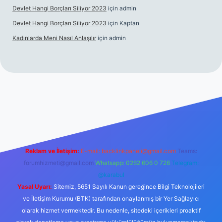
Devlet Hangi Borçları Siliyor 2023
için
admin
Devlet Hangi Borçları Siliyor 2023
için
Kaptan
Kadınlarda Meni Nasıl Anlaşılır
için
admin
en güvenilir bahis siteleri
ilbet.casino
ilbet.online
Betexper gir
Reklam ve İletişim:
E-mail:
backlinkpaneli@gmail.com
Teams:
forumhizmeti@gmail.com
Whatsapp: 0262 606 0 726
Telegram:
@karabul
Yasal Uyarı:
Sitemiz, 5651 Sayılı Kanun gereğince Bilgi Teknolojileri
ve İletişim Kurumu (BTK) tarafından onaylanmış bir Yer Sağlayıcı
olarak hizmet vermektedir. Bu nedenle, sitedeki içerikleri proaktif