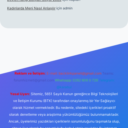
Kadınlarda Meni Nasıl Anlaşılır
için
admin
Reklam ve İletişim:
E-mail:
backlinkpaneli@gmail.com
Teams:
forumhizmeti@gmail.com
Whatsapp: 0262 606 0 726
Telegram:
@karabul
Yasal Uyarı:
Sitemiz, 5651 Sayılı Kanun gereğince Bilgi Teknolojileri
ve İletişim Kurumu (BTK) tarafından onaylanmış bir Yer Sağlayıcı
olarak hizmet vermektedir. Bu nedenle, sitedeki içerikleri proaktif
olarak denetleme veya araştırma yükümlülüğümüz bulunmamaktadır.
Ancak, üyelerimiz yazdıkları içeriklerin sorumluluğunu taşımakta olup,