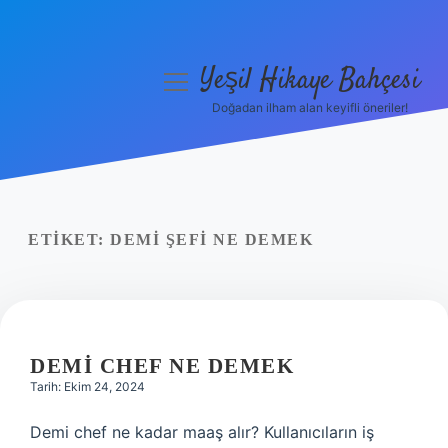
Yeşil Hikaye Bahçesi
menüyü
aç
Doğadan ilham alan keyifli öneriler!
Anasayfa
Gizlilik Politikası
Yasal Uyarı
ETIKET:
DEMI ŞEFI NE DEMEK
Hakkımızda
DEMI CHEF NE DEMEK
Tarih: Ekim 24, 2024
Demi chef ne kadar maaş alır? Kullanıcıların iş