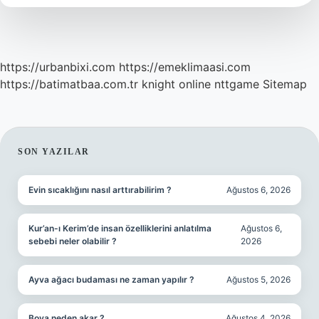
https://urbanbixi.com
https://emeklimaasi.com
https://batimatbaa.com.tr
knight online
nttgame
Sitemap
SIDEBAR
SON YAZILAR
Evin sıcaklığını nasıl arttırabilirim ?
Ağustos 6, 2026
Kur’an-ı Kerim’de insan özelliklerini anlatılma
Ağustos 6,
sebebi neler olabilir ?
2026
Ayva ağacı budaması ne zaman yapılır ?
Ağustos 5, 2026
Boya neden akar ?
Ağustos 4, 2026