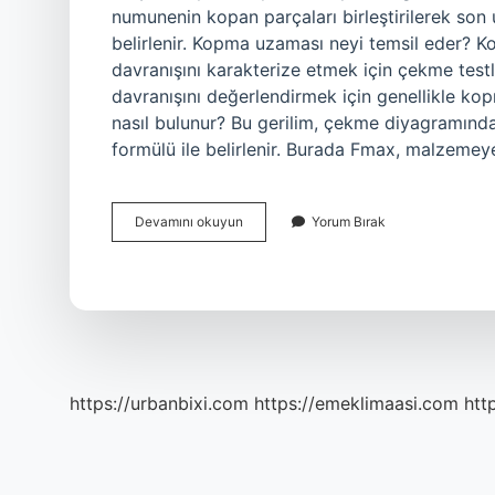
numunenin kopan parçaları birleştirilerek son u
belirlenir. Kopma uzaması neyi temsil eder?
davranışını karakterize etmek için çekme test
davranışını değerlendirmek için genellikle ko
nasıl bulunur? Bu gerilim, çekme diyagramınd
formülü ile belirlenir. Burada Fmax, malzeme
Kopma
Devamını okuyun
Yorum Bırak
Uzaması
Nasıl
Bulunur
https://urbanbixi.com
https://emeklimaasi.com
htt