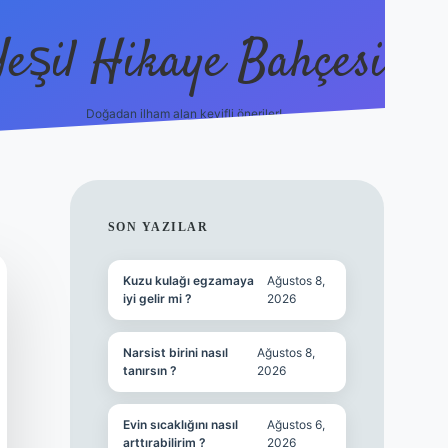
Yeşil Hikaye Bahçesi
Doğadan ilham alan keyifli öneriler!
https://betci.co/
en güvenil
SIDEBAR
SON YAZILAR
Kuzu kulağı egzamaya
Ağustos 8,
iyi gelir mi ?
2026
Narsist birini nasıl
Ağustos 8,
tanırsın ?
2026
Evin sıcaklığını nasıl
Ağustos 6,
arttırabilirim ?
2026