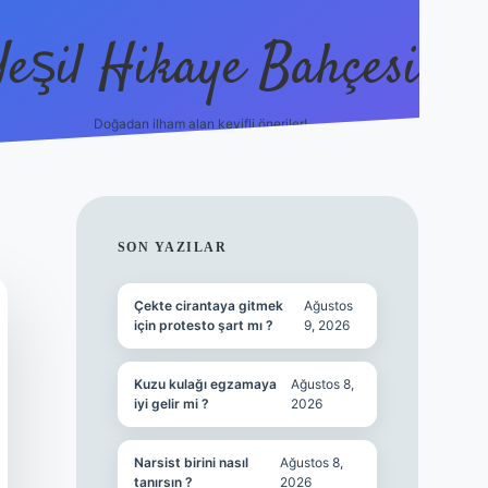
Yeşil Hikaye Bahçesi
Doğadan ilham alan keyifli öneriler!
https://betci.co/
en güve
SIDEBAR
SON YAZILAR
Çekte cirantaya gitmek
Ağustos
için protesto şart mı ?
9, 2026
Kuzu kulağı egzamaya
Ağustos 8,
iyi gelir mi ?
2026
Narsist birini nasıl
Ağustos 8,
tanırsın ?
2026