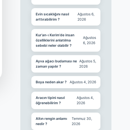
Evin sıcaklığını nasıl
Ağustos 6,
arttırabilirim ?
2026
Kur’an-ı Kerim’de insan
Ağustos
özelliklerini anlatılma
6, 2026
sebebi neler olabilir ?
Ayva ağacı budaması ne
Ağustos 5,
zaman yapılır ?
2026
Boya neden akar ?
Ağustos 4, 2026
Aracın tipini nasıl
Ağustos 4,
öğrenebilirim ?
2026
Altın rengin anlamı
Temmuz 30,
nedir ?
2026