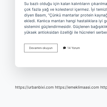
Su bazlı olduğu için kalan kalıntıların çıkarıl
çok fazla yağ ve kolesterol içermez. İyi temizl
diyen Basım, “Çünkü mantarlar protein kaynağıd
ekledi. Kanlıca mantarı hangi hastalıklara iyi 
sistemini güçlendirmesidir. Güçlenen bağışıklık
yüksek antioksidan özelliği ile hücreleri serbe
Çam
Devamını okuyun
14 Yorum
Mantarı
Neye
Iyi
Gelir
https://urbanbixi.com
https://emeklimaasi.com
htt