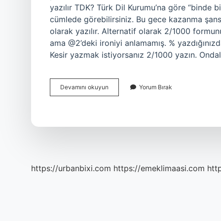
yazılır TDK? Türk Dil Kurumu’na göre “binde bir
cümlede görebilirsiniz. Bu gece kazanma şansım
olarak yazılır. Alternatif olarak 2/1000 formu
ama @2’deki ironiyi anlamamış. % yazdığınızda
Kesir yazmak istiyorsanız 2/1000 yazın. Onda
Binde
Devamını okuyun
Yorum Bırak
Bir
Oranı
Nasıl
Yazılır
https://urbanbixi.com
https://emeklimaasi.com
htt