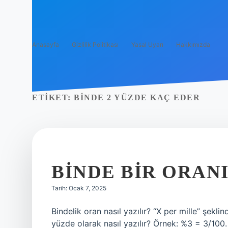
Anasayfa
Gizlilik Politikası
Yasal Uyarı
Hakkımızda
ETIKET:
BINDE 2 YÜZDE KAÇ EDER
BINDE BIR ORANI
Tarih: Ocak 7, 2025
Bindelik oran nasıl yazılır? “X per mille” şekl
yüzde olarak nasıl yazılır? Örnek: %3 = 3/100