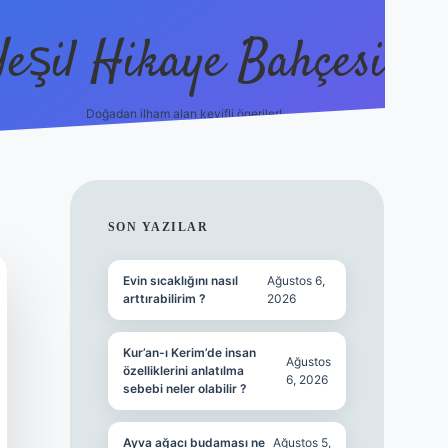
Yeşil Hikaye Bahçesi
Doğadan ilham alan keyifli öneriler!
https://betci.co/
en güven
SIDEBAR
SON YAZILAR
Evin sıcaklığını nasıl
Ağustos 6,
arttırabilirim ?
2026
Kur’an-ı Kerim’de insan
Ağustos
özelliklerini anlatılma
6, 2026
sebebi neler olabilir ?
Ayva ağacı budaması ne
Ağustos 5,