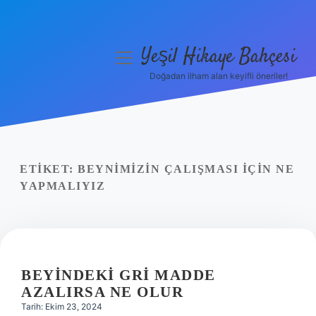
Yeşil Hikaye Bahçesi
menüyü
aç
Doğadan ilham alan keyifli öneriler!
Anasayfa
Gizlilik Politikası
Yasal Uyarı
ETIKET:
BEYNIMIZIN ÇALIŞMASI IÇIN NE
YAPMALIYIZ
Hakkımızda
BEYINDEKI GRI MADDE
AZALIRSA NE OLUR
Tarih: Ekim 23, 2024