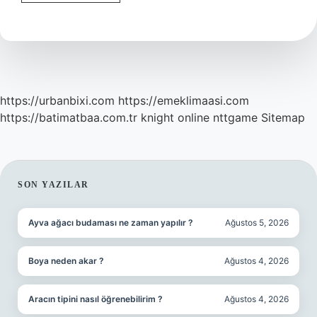
Gri
Madde
Azalırsa
Ne
Olur
https://urbanbixi.com
https://emeklimaasi.com
https://batimatbaa.com.tr
knight online
nttgame
Sitemap
SIDEBAR
SON YAZILAR
Ayva ağacı budaması ne zaman yapılır ?
Ağustos 5, 2026
Boya neden akar ?
Ağustos 4, 2026
Aracın tipini nasıl öğrenebilirim ?
Ağustos 4, 2026