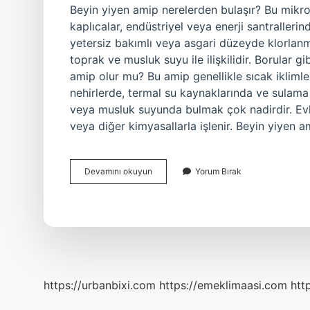
Beyin yiyen amip nerelerden bulaşır? Bu mikroor
kaplıcalar, endüstriyel veya enerji santralleri
yetersiz bakımlı veya asgari düzeyde klorlanmı
toprak ve musluk suyu ile ilişkilidir. Borular 
amip olur mu? Bu amip genellikle sıcak iklimler
nehirlerde, termal su kaynaklarında ve sulama
veya musluk suyunda bulmak çok nadirdir. Evle
veya diğer kimyasallarla işlenir. Beyin yiyen 
Beyin
Devamını okuyun
Yorum Bırak
Yiyen
Amip
Hangi
Sularda
Olur
https://urbanbixi.com
https://emeklimaasi.com
htt