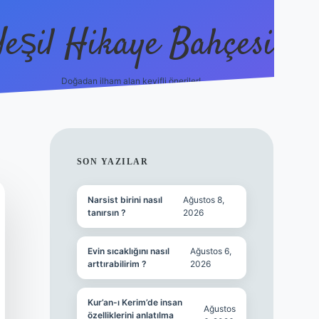
Yeşil Hikaye Bahçesi
Doğadan ilham alan keyifli öneriler!
https://betci.co/
en güven
SIDEBAR
SON YAZILAR
Narsist birini nasıl
Ağustos 8,
tanırsın ?
2026
Evin sıcaklığını nasıl
Ağustos 6,
arttırabilirim ?
2026
Kur’an-ı Kerim’de insan
Ağustos
özelliklerini anlatılma