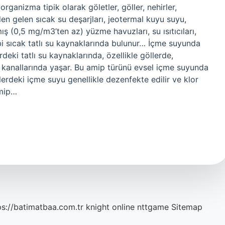
ganizma tipik olarak göletler, göller, nehirler,
nden gelen sıcak su deşarjları, jeotermal kuyu suyu,
ş (0,5 mg/m3’ten az) yüzme havuzları, su ısıtıcıları,
gibi sıcak tatlı su kaynaklarında bulunur… İçme suyunda
deki tatlı su kaynaklarında, özellikle göllerde,
 kanallarında yaşar. Bu amip türünü evsel içme suyunda
rdeki içme suyu genellikle dezenfekte edilir ve klor
amip…
ps://batimatbaa.com.tr
knight online
nttgame
Sitemap