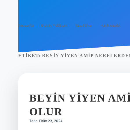
Anasayfa
Gizlilik Politikası
Yasal Uyarı
Hakkımızda
ETIKET:
BEYIN YIYEN AMIP NERELERDE
BEYIN YIYEN AM
OLUR
Tarih: Ekim 23, 2024