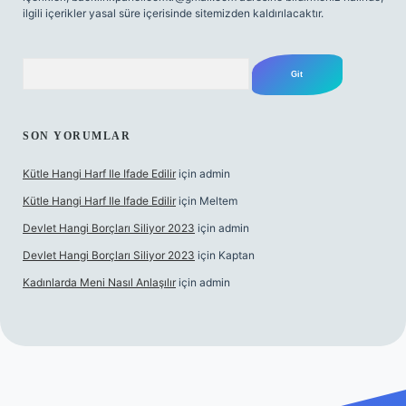
ilgili içerikler yasal süre içerisinde sitemizden kaldırılacaktır.
Arama
SON YORUMLAR
Kütle Hangi Harf Ile Ifade Edilir
için
admin
Kütle Hangi Harf Ile Ifade Edilir
için
Meltem
Devlet Hangi Borçları Siliyor 2023
için
admin
Devlet Hangi Borçları Siliyor 2023
için
Kaptan
Kadınlarda Meni Nasıl Anlaşılır
için
admin
n güvenilir bahis siteleri
ilbet.casino
ilbet.online
Betexper giri