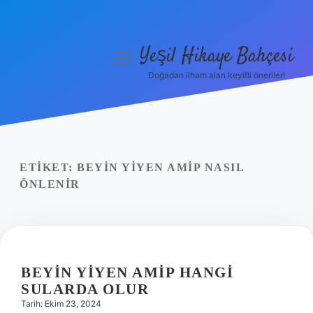
Yeşil Hikaye Bahçesi
menüyü
aç
Doğadan ilham alan keyifli öneriler!
Anasayfa
Gizlilik Politikası
Yasal Uyarı
ETIKET:
BEYIN YIYEN AMIP NASIL
ÖNLENIR
Hakkımızda
BEYIN YIYEN AMIP HANGI
SULARDA OLUR
Tarih: Ekim 23, 2024