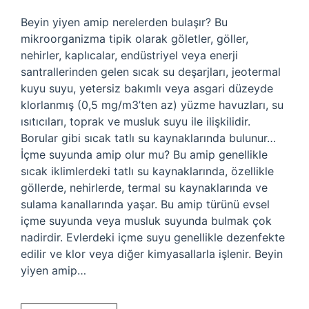
Beyin yiyen amip nerelerden bulaşır? Bu
mikroorganizma tipik olarak göletler, göller,
nehirler, kaplıcalar, endüstriyel veya enerji
santrallerinden gelen sıcak su deşarjları, jeotermal
kuyu suyu, yetersiz bakımlı veya asgari düzeyde
klorlanmış (0,5 mg/m3’ten az) yüzme havuzları, su
ısıtıcıları, toprak ve musluk suyu ile ilişkilidir.
Borular gibi sıcak tatlı su kaynaklarında bulunur…
İçme suyunda amip olur mu? Bu amip genellikle
sıcak iklimlerdeki tatlı su kaynaklarında, özellikle
göllerde, nehirlerde, termal su kaynaklarında ve
sulama kanallarında yaşar. Bu amip türünü evsel
içme suyunda veya musluk suyunda bulmak çok
nadirdir. Evlerdeki içme suyu genellikle dezenfekte
edilir ve klor veya diğer kimyasallarla işlenir. Beyin
yiyen amip…