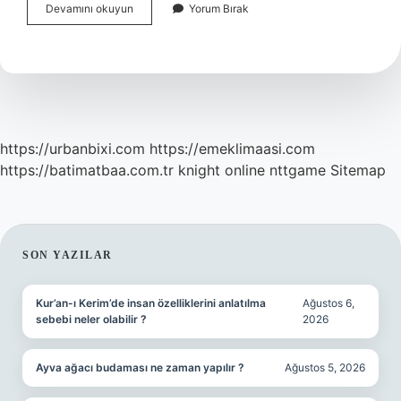
Beyin
Devamını okuyun
Yorum Bırak
Yiyen
Amip
Hangi
Sularda
Olur
https://urbanbixi.com
https://emeklimaasi.com
https://batimatbaa.com.tr
knight online
nttgame
Sitemap
SIDEBAR
SON YAZILAR
Kur’an-ı Kerim’de insan özelliklerini anlatılma
Ağustos 6,
sebebi neler olabilir ?
2026
Ayva ağacı budaması ne zaman yapılır ?
Ağustos 5, 2026