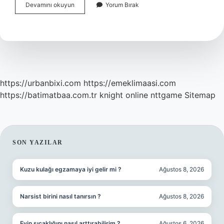
Akıllı
Devamını okuyun
Yorum Bırak
Bastonlar
Ne
Işe
Yarar
https://urbanbixi.com
https://emeklimaasi.com
https://batimatbaa.com.tr
knight online
nttgame
Sitemap
SIDEBAR
SON YAZILAR
Kuzu kulağı egzamaya iyi gelir mi ?
Ağustos 8, 2026
Narsist birini nasıl tanırsın ?
Ağustos 8, 2026
Evin sıcaklığını nasıl arttırabilirim ?
Ağustos 6, 2026