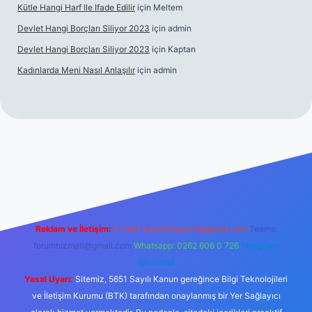
Kütle Hangi Harf Ile Ifade Edilir
için
Meltem
Devlet Hangi Borçları Siliyor 2023
için
admin
Devlet Hangi Borçları Siliyor 2023
için
Kaptan
Kadınlarda Meni Nasıl Anlaşılır
için
admin
/
en güvenilir bahis siteleri
ilbet.casino
ilbet.online
Betexper gir
Reklam ve İletişim:
E-mail:
backlinkpaneli@gmail.com
Teams:
forumhizmeti@gmail.com
Whatsapp: 0262 606 0 726
Telegram:
@karabul
Yasal Uyarı:
Sitemiz, 5651 Sayılı Kanun gereğince Bilgi Teknolojileri
ve İletişim Kurumu (BTK) tarafından onaylanmış bir Yer Sağlayıcı