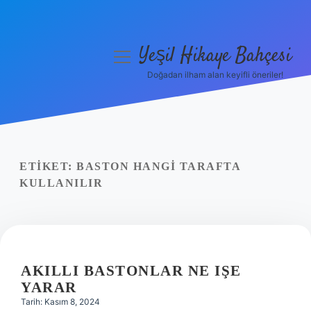
Yeşil Hikaye Bahçesi
menüyü
aç
Doğadan ilham alan keyifli öneriler!
Anasayfa
Gizlilik Politikası
Yasal Uyarı
ETIKET:
BASTON HANGI TARAFTA
KULLANILIR
Hakkımızda
AKILLI BASTONLAR NE IŞE
YARAR
Tarih: Kasım 8, 2024