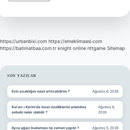
Eski
Adı
Nedir
https://urbanbixi.com
https://emeklimaasi.com
https://batimatbaa.com.tr
knight online
nttgame
Sitemap
SIDEBAR
SON YAZILAR
Evin sıcaklığını nasıl arttırabilirim ?
Ağustos 6, 2026
Kur’an-ı Kerim’de insan özelliklerini anlatılma
Ağustos 6,
sebebi neler olabilir ?
2026
Ayva ağacı budaması ne zaman yapılır ?
Ağustos 5, 2026