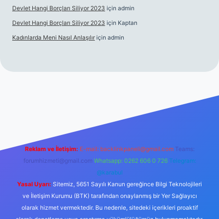
Devlet Hangi Borçları Siliyor 2023
için
admin
Devlet Hangi Borçları Siliyor 2023
için
Kaptan
Kadınlarda Meni Nasıl Anlaşılır
için
admin
en güvenilir bahis siteleri
ilbet.casino
ilbet.online
Betexper gir
Reklam ve İletişim:
E-mail:
backlinkpaneli@gmail.com
Teams:
forumhizmeti@gmail.com
Whatsapp: 0262 606 0 726
Telegram:
@karabul
Yasal Uyarı:
Sitemiz, 5651 Sayılı Kanun gereğince Bilgi Teknolojileri
ve İletişim Kurumu (BTK) tarafından onaylanmış bir Yer Sağlayıcı
olarak hizmet vermektedir. Bu nedenle, sitedeki içerikleri proaktif