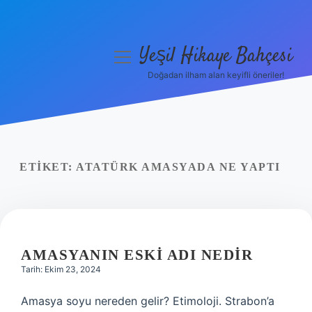
Yeşil Hikaye Bahçesi
menüyü
aç
Doğadan ilham alan keyifli öneriler!
Anasayfa
Gizlilik Politikası
Yasal Uyarı
ETIKET:
ATATÜRK AMASYADA NE YAPTI
Hakkımızda
AMASYANIN ESKI ADI NEDIR
Tarih: Ekim 23, 2024
Amasya soyu nereden gelir? Etimoloji. Strabon’a