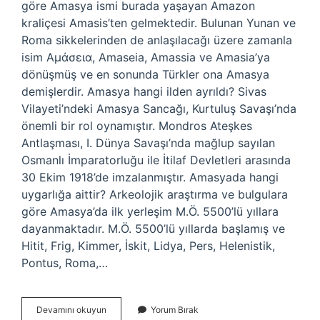
göre Amasya ismi burada yaşayan Amazon
kraliçesi Amasis’ten gelmektedir. Bulunan Yunan ve
Roma sikkelerinden de anlaşılacağı üzere zamanla
isim Αμάσεια, Amaseia, Amassia ve Amasia’ya
dönüşmüş ve en sonunda Türkler ona Amasya
demişlerdir. Amasya hangi ilden ayrıldı? Sivas
Vilayeti’ndeki Amasya Sancağı, Kurtuluş Savaşı’nda
önemli bir rol oynamıştır. Mondros Ateşkes
Antlaşması, I. Dünya Savaşı’nda mağlup sayılan
Osmanlı İmparatorluğu ile İtilaf Devletleri arasında
30 Ekim 1918’de imzalanmıştır. Amasyada hangi
uygarlığa aittir? Arkeolojik araştırma ve bulgulara
göre Amasya’da ilk yerleşim M.Ö. 5500’lü yıllara
dayanmaktadır. M.Ö. 5500’lü yıllarda başlamış ve
Hitit, Frig, Kimmer, İskit, Lidya, Pers, Helenistik,
Pontus, Roma,…
Amasyanın
Devamını okuyun
Yorum Bırak