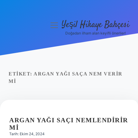
Yeşil Hikaye Bahçesi
menüyü
aç
Doğadan ilham alan keyifli öneriler!
Anasayfa
Gizlilik Politikası
Yasal Uyarı
ETIKET:
ARGAN YAĞI SAÇA NEM VERIR
MI
Hakkımızda
ARGAN YAĞI SAÇI NEMLENDIRIR
MI
Tarih: Ekim 24, 2024