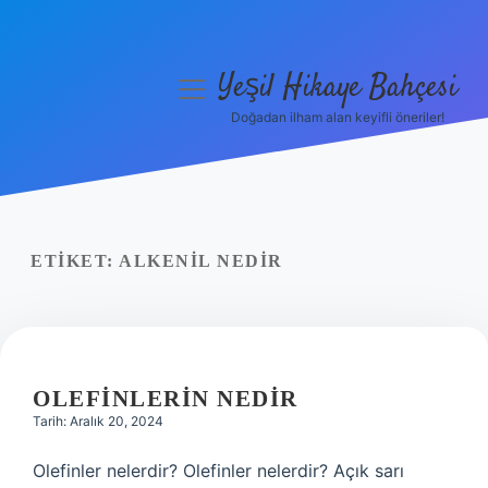
Yeşil Hikaye Bahçesi
menüyü
aç
Doğadan ilham alan keyifli öneriler!
Anasayfa
Gizlilik Politikası
Yasal Uyarı
ETIKET:
ALKENIL NEDIR
Hakkımızda
OLEFINLERIN NEDIR
Tarih: Aralık 20, 2024
Olefinler nelerdir? Olefinler nelerdir? Açık sarı