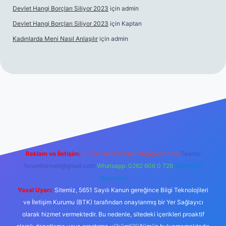
Devlet Hangi Borçları Siliyor 2023
için
admin
Devlet Hangi Borçları Siliyor 2023
için
Kaptan
Kadınlarda Meni Nasıl Anlaşılır
için
admin
/
en güvenilir bahis siteleri
ilbet.casino
ilbet.online
Betexper gir
Reklam ve İletişim:
E-mail:
backlinkpaneli@gmail.com
Teams:
forumhizmeti@gmail.com
Whatsapp: 0262 606 0 726
Telegram:
@karabul
Yasal Uyarı:
Sitemiz, 5651 Sayılı Kanun gereğince Bilgi Teknolojileri
ve İletişim Kurumu (BTK) tarafından onaylanmış bir Yer Sağlayıcı
olarak hizmet vermektedir. Bu nedenle, sitedeki içerikleri proaktif