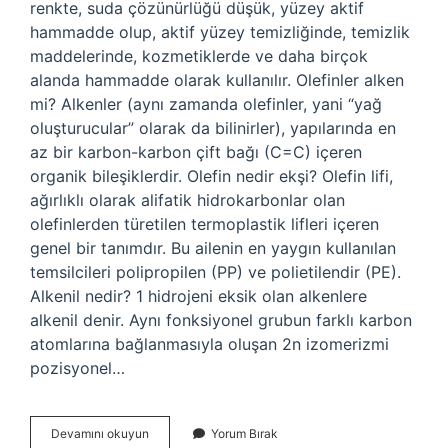
renkte, suda çözünürlüğü düşük, yüzey aktif
hammadde olup, aktif yüzey temizliğinde, temizlik
maddelerinde, kozmetiklerde ve daha birçok
alanda hammadde olarak kullanılır. Olefinler alken
mi? Alkenler (aynı zamanda olefinler, yani “yağ
oluşturucular” olarak da bilinirler), yapılarında en
az bir karbon-karbon çift bağı (C=C) içeren
organik bileşiklerdir. Olefin nedir ekşi? Olefin lifi,
ağırlıklı olarak alifatik hidrokarbonlar olan
olefinlerden türetilen termoplastik lifleri içeren
genel bir tanımdır. Bu ailenin en yaygın kullanılan
temsilcileri polipropilen (PP) ve polietilendir (PE).
Alkenil nedir? 1 hidrojeni eksik olan alkenlere
alkenil denir. Aynı fonksiyonel grubun farklı karbon
atomlarına bağlanmasıyla oluşan 2n izomerizmi
pozisyonel…
Olefinlerin
Devamını okuyun
Yorum Bırak