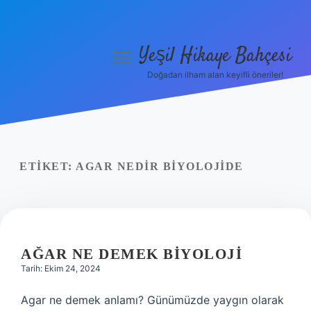
Yeşil Hikaye Bahçesi
menüyü
aç
Doğadan ilham alan keyifli öneriler!
Anasayfa
Gizlilik Politikası
Yasal Uyarı
ETIKET:
AGAR NEDIR BIYOLOJIDE
Hakkımızda
AĞAR NE DEMEK BIYOLOJI
Tarih: Ekim 24, 2024
Agar ne demek anlamı? Günümüzde yaygın olarak