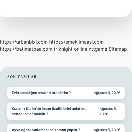
Ne
Demek
Biyoloji
https://urbanbixi.com
https://emeklimaasi.com
https://batimatbaa.com.tr
knight online
nttgame
Sitemap
SIDEBAR
SON YAZILAR
Evin sıcaklığını nasıl arttırabilirim ?
Ağustos 6, 2026
Kur’an-ı Kerim’de insan özelliklerini anlatılma
Ağustos 6,
sebebi neler olabilir ?
2026
Ayva ağacı budaması ne zaman yapılır ?
Ağustos 5, 2026