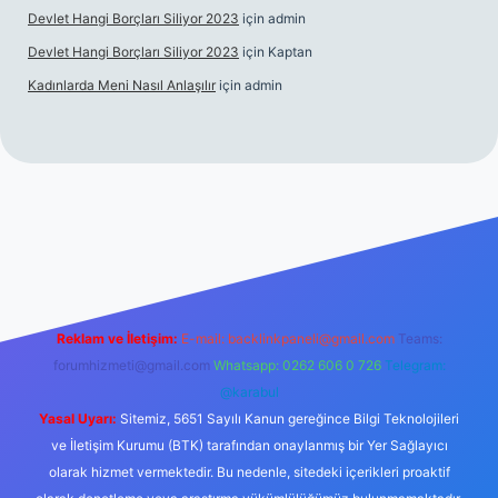
Devlet Hangi Borçları Siliyor 2023
için
admin
Devlet Hangi Borçları Siliyor 2023
için
Kaptan
Kadınlarda Meni Nasıl Anlaşılır
için
admin
co/
en güvenilir bahis siteleri
ilbet.casino
ilbet.online
Betexper g
Reklam ve İletişim:
E-mail:
backlinkpaneli@gmail.com
Teams:
forumhizmeti@gmail.com
Whatsapp: 0262 606 0 726
Telegram:
@karabul
Yasal Uyarı:
Sitemiz, 5651 Sayılı Kanun gereğince Bilgi Teknolojileri
ve İletişim Kurumu (BTK) tarafından onaylanmış bir Yer Sağlayıcı
olarak hizmet vermektedir. Bu nedenle, sitedeki içerikleri proaktif