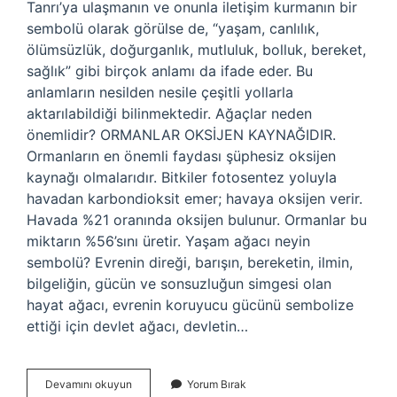
Tanrı’ya ulaşmanın ve onunla iletişim kurmanın bir
sembolü olarak görülse de, “yaşam, canlılık,
ölümsüzlük, doğurganlık, mutluluk, bolluk, bereket,
sağlık” gibi birçok anlamı da ifade eder. Bu
anlamların nesilden nesile çeşitli yollarla
aktarılabildiği bilinmektedir. Ağaçlar neden
önemlidir? ORMANLAR OKSİJEN KAYNAĞIDIR.
Ormanların en önemli faydası şüphesiz oksijen
kaynağı olmalarıdır. Bitkiler fotosentez yoluyla
havadan karbondioksit emer; havaya oksijen verir.
Havada %21 oranında oksijen bulunur. Ormanlar bu
miktarın %56’sını üretir. Yaşam ağacı neyin
sembolü? Evrenin direği, barışın, bereketin, ilmin,
bilgeliğin, gücün ve sonsuzluğun simgesi olan
hayat ağacı, evrenin koruyucu gücünü sembolize
ettiği için devlet ağacı, devletin…
Ağaçlar
Devamını okuyun
Yorum Bırak