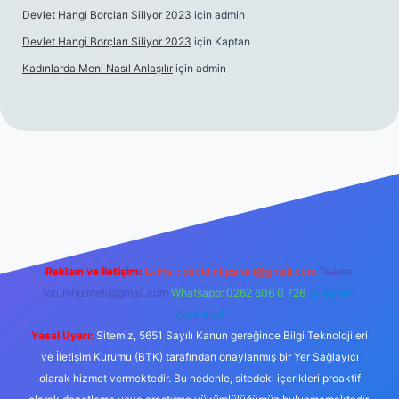
Devlet Hangi Borçları Siliyor 2023
için
admin
Devlet Hangi Borçları Siliyor 2023
için
Kaptan
Kadınlarda Meni Nasıl Anlaşılır
için
admin
/
en güvenilir bahis siteleri
ilbet.casino
ilbet.online
Betexper gir
Reklam ve İletişim:
E-mail:
backlinkpaneli@gmail.com
Teams:
forumhizmeti@gmail.com
Whatsapp: 0262 606 0 726
Telegram:
@karabul
Yasal Uyarı:
Sitemiz, 5651 Sayılı Kanun gereğince Bilgi Teknolojileri
ve İletişim Kurumu (BTK) tarafından onaylanmış bir Yer Sağlayıcı
olarak hizmet vermektedir. Bu nedenle, sitedeki içerikleri proaktif