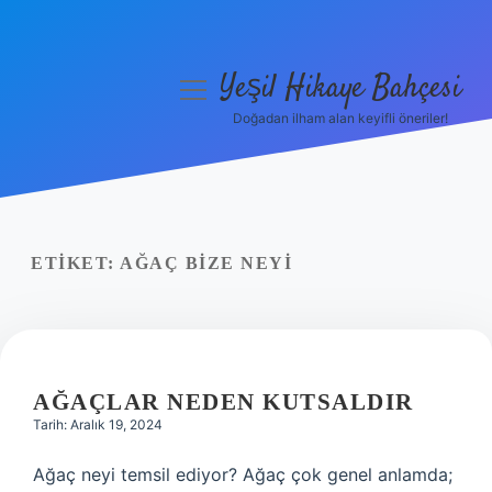
Yeşil Hikaye Bahçesi
menüyü
aç
Doğadan ilham alan keyifli öneriler!
Anasayfa
Gizlilik Politikası
Yasal Uyarı
ETIKET:
AĞAÇ BIZE NEYI
Hakkımızda
AĞAÇLAR NEDEN KUTSALDIR
Tarih: Aralık 19, 2024
Ağaç neyi temsil ediyor? Ağaç çok genel anlamda;