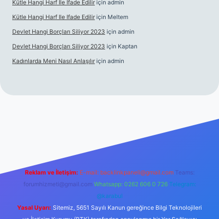
Kütle Hangi Harf Ile Ifade Edilir
için
admin
Kütle Hangi Harf Ile Ifade Edilir
için
Meltem
Devlet Hangi Borçları Siliyor 2023
için
admin
Devlet Hangi Borçları Siliyor 2023
için
Kaptan
Kadınlarda Meni Nasıl Anlaşılır
için
admin
en güvenilir bahis siteleri
ilbet.casino
ilbet.online
Betexper gir
Reklam ve İletişim:
E-mail:
backlinkpaneli@gmail.com
Teams:
forumhizmeti@gmail.com
Whatsapp: 0262 606 0 726
Telegram:
@karabul
Yasal Uyarı:
Sitemiz, 5651 Sayılı Kanun gereğince Bilgi Teknolojileri