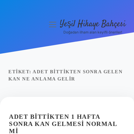
Yeşil Hikaye Bahçesi
menüyü
aç
Doğadan ilham alan keyifli öneriler!
Anasayfa
Gizlilik Politikası
Yasal Uyarı
ETIKET:
ADET BITTIKTEN SONRA GELEN
KAN NE ANLAMA GELIR
Hakkımızda
ADET BITTIKTEN 1 HAFTA
SONRA KAN GELMESI NORMAL
MI