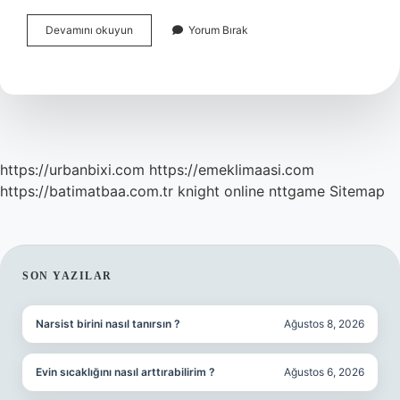
Adet
Devamını okuyun
Yorum Bırak
Bittikten
1
Hafta
Sonra
Kan
Gelmesi
Normal
Mi
https://urbanbixi.com
https://emeklimaasi.com
https://batimatbaa.com.tr
knight online
nttgame
Sitemap
SIDEBAR
SON YAZILAR
Narsist birini nasıl tanırsın ?
Ağustos 8, 2026
Evin sıcaklığını nasıl arttırabilirim ?
Ağustos 6, 2026