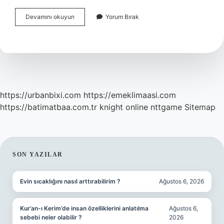
Adet
Devamını okuyun
Yorum Bırak
Bittikten
1
Hafta
Sonra
Kan
Gelmesi
Normal
Mi
https://urbanbixi.com
https://emeklimaasi.com
https://batimatbaa.com.tr
knight online
nttgame
Sitemap
SIDEBAR
SON YAZILAR
Evin sıcaklığını nasıl arttırabilirim ?
Ağustos 6, 2026
Kur’an-ı Kerim’de insan özelliklerini anlatılma
Ağustos 6,
sebebi neler olabilir ?
2026