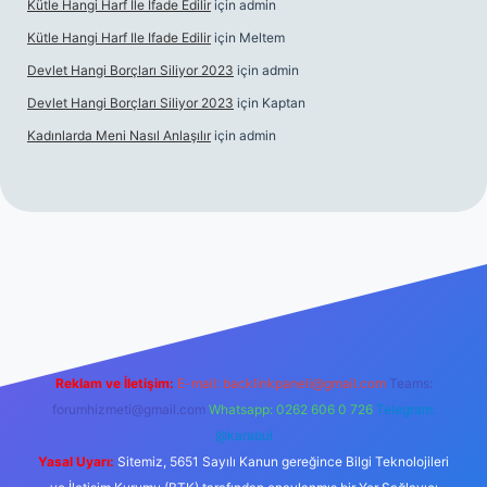
Kütle Hangi Harf Ile Ifade Edilir
için
admin
Kütle Hangi Harf Ile Ifade Edilir
için
Meltem
Devlet Hangi Borçları Siliyor 2023
için
admin
Devlet Hangi Borçları Siliyor 2023
için
Kaptan
Kadınlarda Meni Nasıl Anlaşılır
için
admin
en güvenilir bahis siteleri
ilbet.casino
ilbet.online
Betexper gir
Reklam ve İletişim:
E-mail:
backlinkpaneli@gmail.com
Teams:
forumhizmeti@gmail.com
Whatsapp: 0262 606 0 726
Telegram:
@karabul
Yasal Uyarı:
Sitemiz, 5651 Sayılı Kanun gereğince Bilgi Teknolojileri