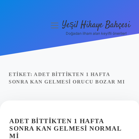
Yeşil Hikaye Bahçesi
menüyü
aç
Doğadan ilham alan keyifli öneriler!
Anasayfa
Gizlilik Politikası
Yasal Uyarı
ETIKET:
ADET BITTIKTEN 1 HAFTA
SONRA KAN GELMESI ORUCU BOZAR MI
Hakkımızda
ADET BITTIKTEN 1 HAFTA
SONRA KAN GELMESI NORMAL
MI