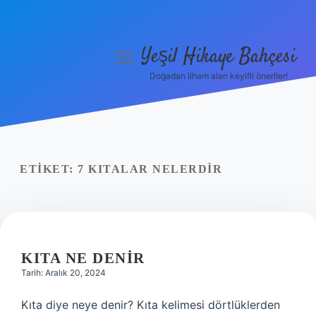
Yeşil Hikaye Bahçesi
menüyü
aç
Doğadan ilham alan keyifli öneriler!
Anasayfa
Gizlilik Politikası
Yasal Uyarı
ETIKET:
7 KITALAR NELERDIR
Hakkımızda
KITA NE DENIR
Tarih: Aralık 20, 2024
Kıta diye neye denir? Kıta kelimesi dörtlüklerden