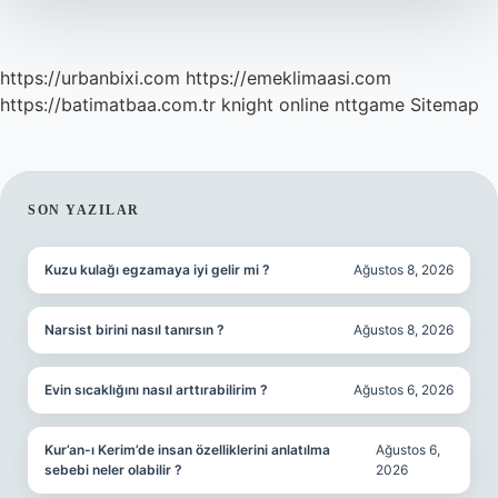
https://urbanbixi.com
https://emeklimaasi.com
https://batimatbaa.com.tr
knight online
nttgame
Sitemap
SIDEBAR
SON YAZILAR
Kuzu kulağı egzamaya iyi gelir mi ?
Ağustos 8, 2026
Narsist birini nasıl tanırsın ?
Ağustos 8, 2026
Evin sıcaklığını nasıl arttırabilirim ?
Ağustos 6, 2026
Kur’an-ı Kerim’de insan özelliklerini anlatılma
Ağustos 6,
sebebi neler olabilir ?
2026