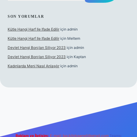
SON YORUMLAR
Kütle Hangi Harf Ile Ifade Edilir
için
admin
Kütle Hangi Harf Ile Ifade Edilir
için
Meltem
Devlet Hangi Borçları Siliyor 2023
için
admin
Devlet Hangi Borçları Siliyor 2023
için
Kaptan
Kadınlarda Meni Nasıl Anlaşılır
için
admin
n güvenilir bahis siteleri
ilbet.casino
ilbet.online
Betexper giri
Reklam ve İletişim:
E-mail:
backlinkpaneli@gmail.com
Teams: