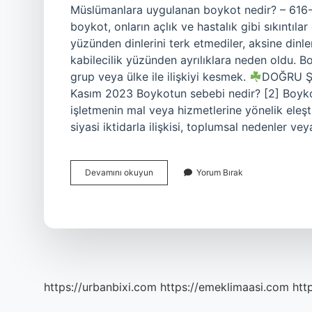
Müslümanlara uygulanan boykot nedir? – 616-6
boykot, onların açlık ve hastalık gibi sıkıntı
yüzünden dinlerini terk etmediler, aksine dinler
kabilecilik yüzünden ayrılıklara neden oldu. Bo
grup veya ülke ile ilişkiyi kesmek.
DOĞRU Ş
Kasım 2023 Boykotun sebebi nedir? [2] Boykot ça
işletmenin mal veya hizmetlerine yönelik eleşti
siyasi iktidarla ilişkisi, toplumsal nedenler v
Müslümanlara
Devamını okuyun
Yorum Bırak
Yapılan
Boykot
Nedir
https://urbanbixi.com
https://emeklimaasi.com
htt