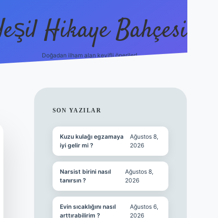
Yeşil Hikaye Bahçesi
Doğadan ilham alan keyifli öneriler!
https://betci.co/
en güvenil
SIDEBAR
SON YAZILAR
Kuzu kulağı egzamaya
Ağustos 8,
iyi gelir mi ?
2026
Narsist birini nasıl
Ağustos 8,
tanırsın ?
2026
Evin sıcaklığını nasıl
Ağustos 6,
arttırabilirim ?
2026