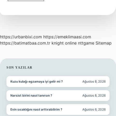
Ek
Gelir
Ödemesi
Ne
Demek
https://urbanbixi.com
https://emeklimaasi.com
https://batimatbaa.com.tr
knight online
nttgame
Sitemap
SIDEBAR
SON YAZILAR
Kuzu kulağı egzamaya iyi gelir mi ?
Ağustos 8, 2026
Narsist birini nasıl tanırsın ?
Ağustos 8, 2026
Evin sıcaklığını nasıl arttırabilirim ?
Ağustos 6, 2026