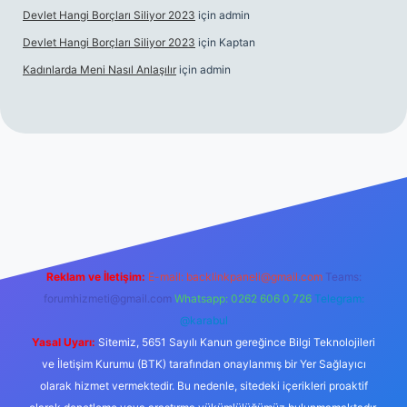
Devlet Hangi Borçları Siliyor 2023
için
admin
Devlet Hangi Borçları Siliyor 2023
için
Kaptan
Kadınlarda Meni Nasıl Anlaşılır
için
admin
/
en güvenilir bahis siteleri
ilbet.casino
ilbet.online
Betexper gir
Reklam ve İletişim:
E-mail:
backlinkpaneli@gmail.com
Teams:
forumhizmeti@gmail.com
Whatsapp: 0262 606 0 726
Telegram:
@karabul
Yasal Uyarı:
Sitemiz, 5651 Sayılı Kanun gereğince Bilgi Teknolojileri
ve İletişim Kurumu (BTK) tarafından onaylanmış bir Yer Sağlayıcı
olarak hizmet vermektedir. Bu nedenle, sitedeki içerikleri proaktif