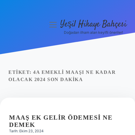
Yeşil Hikaye Bahçesi
menüyü
aç
Doğadan ilham alan keyifli öneriler!
Anasayfa
Gizlilik Politikası
Yasal Uyarı
ETIKET:
4A EMEKLI MAAŞI NE KADAR
OLACAK 2024 SON DAKIKA
Hakkımızda
MAAŞ EK GELIR ÖDEMESI NE
DEMEK
Tarih: Ekim 23, 2024