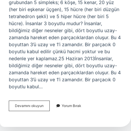
grubundan 5 simpleks; 6 köşe, 15 kenar, 20 yüz
(her biri eşkenar üçgen), 15 hücre (her biri düzgün
tetrahedron şekli) ve 5 hiper hücre (her biri 5
hücre). İnsanlar 3 boyutlu mudur? İnsanlar,
bildiğimiz diğer nesneler gibi, dört boyutlu uzay-
zamanda hareket eden parçacıklardan oluşur. Bu 4
boyuttan 3’ü uzay ve 1’i zamandır. Bir parçacık 0
boyutlu kabul edilir çünkü hacmi yoktur ve bu
nedenle yer kaplamaz.25 Haziran 2013İnsanlar,
bildiğimiz diğer nesneler gibi, dört boyutlu uzay-
zamanda hareket eden parçacıklardan oluşur. Bu 4
boyuttan 3’ü uzay ve 1’i zamandır. Bir parçacık 0
boyutlu kabul…
Insan
Devamını okuyun
Yorum Bırak
Kaç
Boyutlu
Algılar