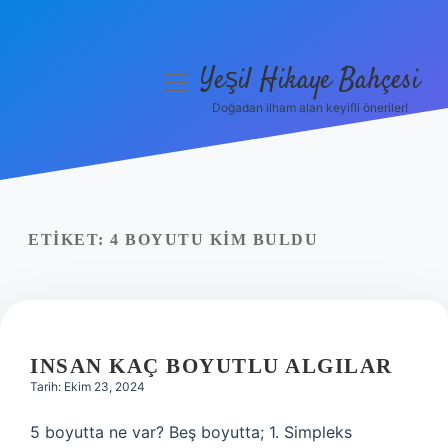
Yeşil Hikaye Bahçesi
menüyü
aç
Doğadan ilham alan keyifli öneriler!
Anasayfa
Gizlilik Politikası
Yasal Uyarı
ETIKET:
4 BOYUTU KIM BULDU
Hakkımızda
INSAN KAÇ BOYUTLU ALGILAR
Tarih: Ekim 23, 2024
5 boyutta ne var? Beş boyutta; 1. Simpleks